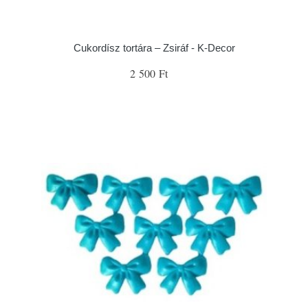
Cukordísz tortára – Zsiráf - K-Decor
2 500 Ft