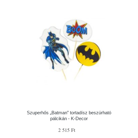
Szuperhős „Batman” tortadísz beszúrható
pálcikán - K-Decor
2 515 Ft