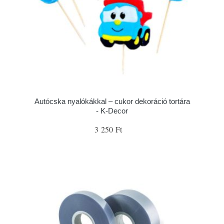
Autócska nyalókákkal – cukor dekoráció tortára
- K-Decor
3 250 Ft