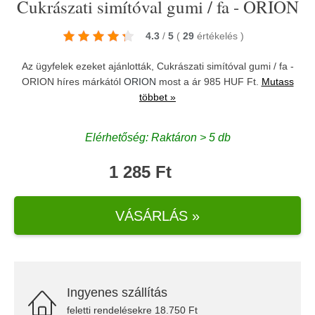
Cukrászati simítóval gumi / fa - ORION
4.3
/
5
(
29
értékelés
)
Az ügyfelek ezeket ajánlották, Cukrászati simítóval gumi / fa -
ORION híres márkától
ORION
most a ár 985 HUF Ft.
Mutass
többet »
Elérhetőség: Raktáron > 5 db
1 285 Ft
VÁSÁRLÁS »
Ingyenes szállítás
feletti rendelésekre 18.750 Ft