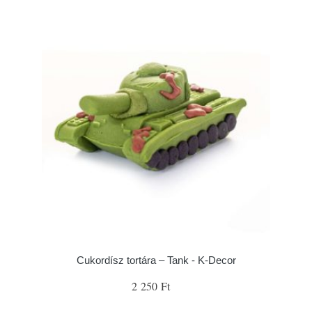
Cukordísz tortára – Tank - K-Decor
2 250 Ft