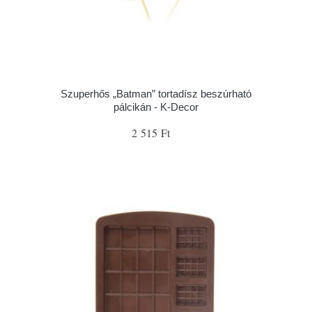
Szuperhős „Batman” tortadísz beszúrható
pálcikán - K-Decor
2 515 Ft