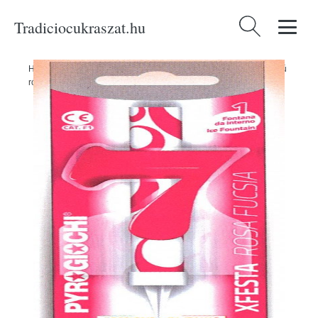
Tradiciocukraszat.hu
Keresés:
Home
/
Produkty
/
Cukrászati eszközök
/
Torta szökőkút 7-es számú
rózsaszín - Pyrogiochi