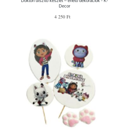
Doktori díszítő készlet – ehető dekorációk - K-
Decor
4 250 Ft