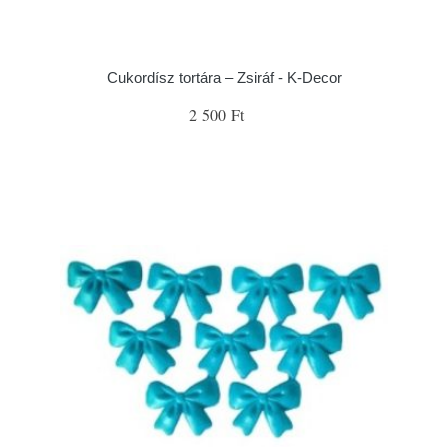
Cukordísz tortára – Zsiráf - K-Decor
2 500 Ft