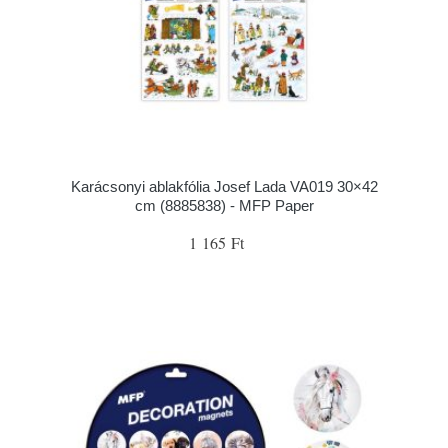
Karácsonyi ablakfólia Josef Lada VA019 30×42
cm (8885838) - MFP Paper
1 165 Ft