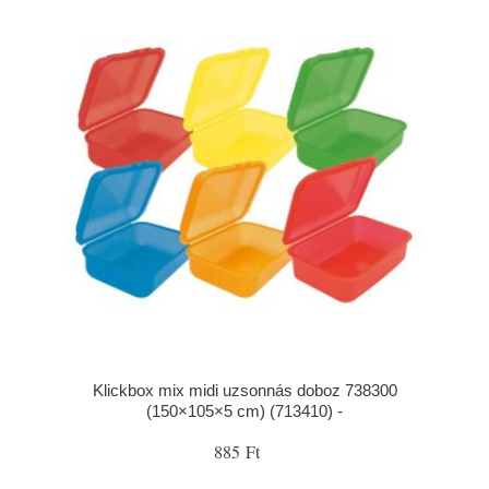
Klickbox mix midi uzsonnás doboz 738300
(150×105×5 cm) (713410) -
885 Ft