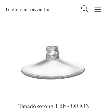
Tradiciocukraszat.hu
Keresés:
Home
/
Produkty
/
Háztartási cikkek
/
Tapadókorong 1 db - ORION
Tapadókorong 1 db - ORION