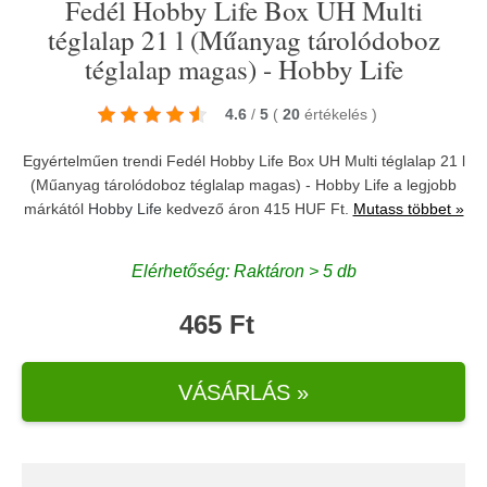
Fedél Hobby Life Box UH Multi
téglalap 21 l (Műanyag tárolódoboz
téglalap magas) - Hobby Life
4.6
/
5
(
20
értékelés
)
Egyértelműen trendi Fedél Hobby Life Box UH Multi téglalap 21 l
(Műanyag tárolódoboz téglalap magas) - Hobby Life a legjobb
márkától
Hobby Life
kedvező áron 415 HUF Ft.
Mutass többet »
Elérhetőség: Raktáron > 5 db
465 Ft
VÁSÁRLÁS »