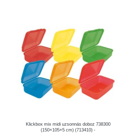
Klickbox mix midi uzsonnás doboz 738300
(150×105×5 cm) (713410) -