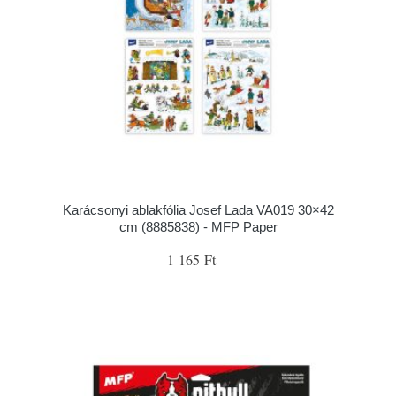
Karácsonyi ablakfólia Josef Lada VA019 30×42
cm (8885838) - MFP Paper
1 165 Ft