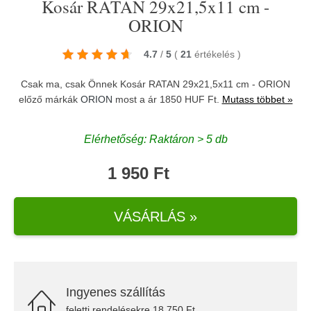
Kosár RATAN 29x21,5x11 cm -
ORION
4.7
/
5
(
21
értékelés
)
Csak ma, csak Önnek Kosár RATAN 29x21,5x11 cm - ORION
előző márkák
ORION
most a ár 1850 HUF Ft.
Mutass többet »
Elérhetőség: Raktáron > 5 db
1 950 Ft
VÁSÁRLÁS »
Ingyenes szállítás
feletti rendelésekre 18.750 Ft