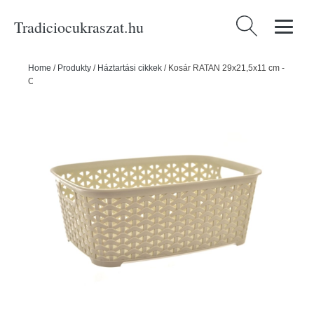
Tradiciocukraszat.hu
Keresés:
Home
/
Produkty
/
Háztartási cikkek
/
Kosár RATAN 29x21,5x11 cm -
ORION