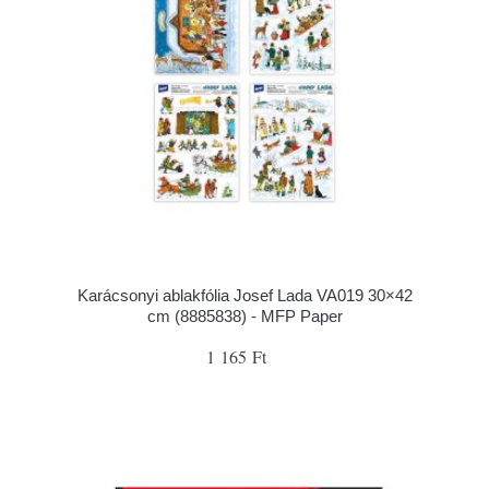
Karácsonyi ablakfólia Josef Lada VA019 30×42
cm (8885838) - MFP Paper
1 165 Ft