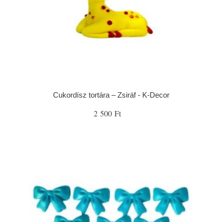
Cukordísz tortára – Zsiráf - K-Decor
2 500 Ft