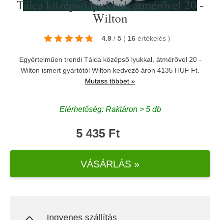
Tálca középső lyukkal, átmérővel 20 -
Wilton
4.9
/
5
(
16
értékelés
)
Egyértelműen trendi Tálca középső lyukkal, átmérővel 20 -
Wilton ismert gyártótól
Wilton
kedvező áron 4135 HUF Ft.
Mutass többet »
Elérhetőség: Raktáron > 5 db
5 435 Ft
VÁSÁRLÁS »
Ingyenes szállítás