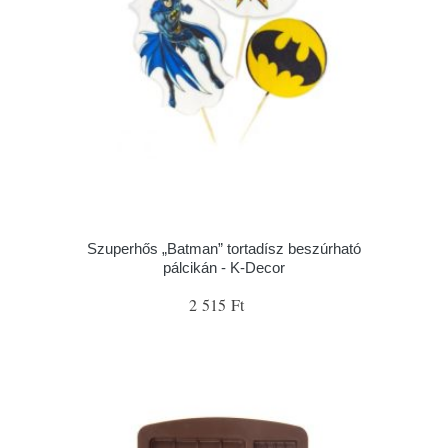
Szuperhős „Batman” tortadísz beszúrható
pálcikán - K-Decor
2 515 Ft