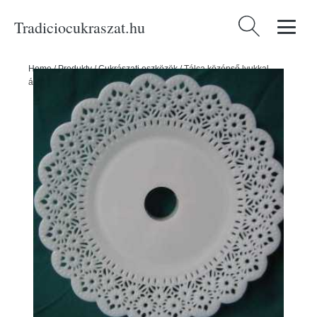
Tradiciocukraszat.hu
Keresés:
Home
/
Produkty
/
Cukrászati eszközök
/
Tálca középső lyukkal,
átmérővel 20 - Wilton