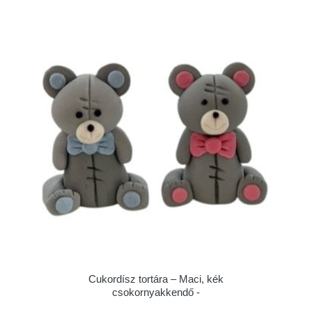
Cukordísz tortára – Maci, kék
csokornyakkendő -