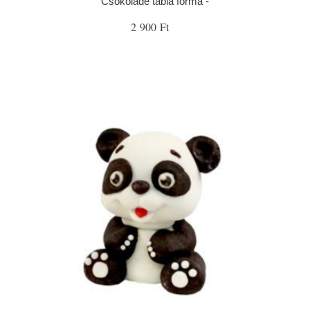
Csokoládé tábla forma -
2 900 Ft