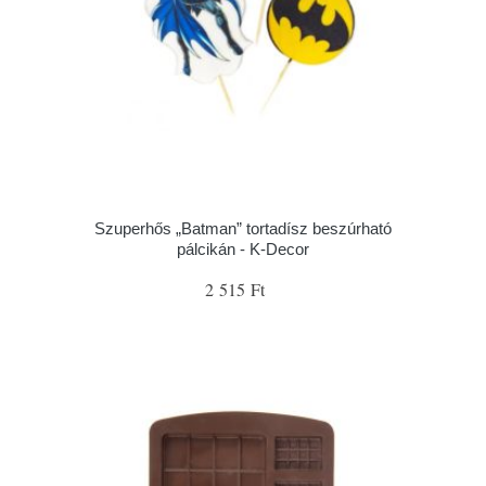
Szuperhős „Batman” tortadísz beszúrható
pálcikán - K-Decor
2 515 Ft