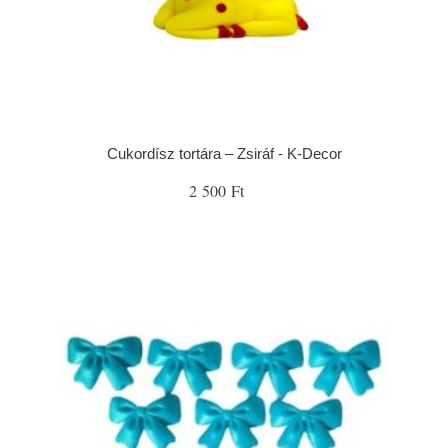
Cukordísz tortára – Zsiráf - K-Decor
2 500 Ft