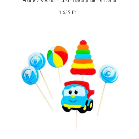
Fodrász Készlet – cukor dekorációk - K-Decor
4 635 Ft