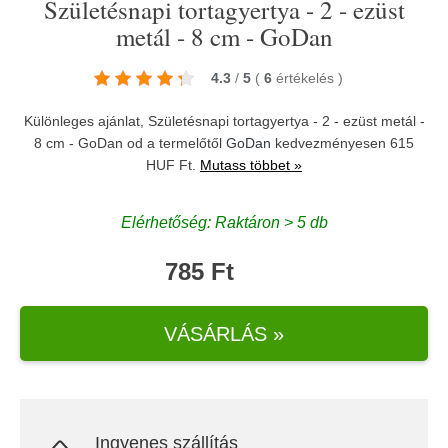
Születésnapi tortagyertya - 2 - ezüst
metál - 8 cm - GoDan
4.3
/
5
(
6
értékelés
)
Különleges ajánlat, Születésnapi tortagyertya - 2 - ezüst metál -
8 cm - GoDan od a termelőtől
GoDan
kedvezményesen 615
HUF Ft.
Mutass többet »
Elérhetőség: Raktáron > 5 db
785 Ft
VÁSÁRLÁS »
Ingyenes szállítás