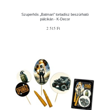
Szuperhős „Batman” tortadísz beszúrható
pálcikán - K-Decor
2 515 Ft