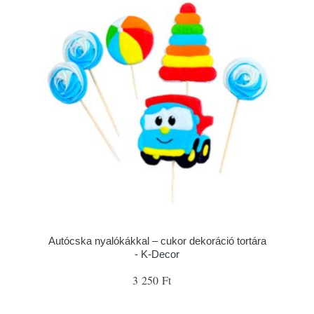
Autócska nyalókákkal – cukor dekoráció tortára
- K-Decor
3 250 Ft