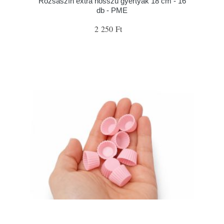
Rózsaszín extra hosszú gyertyák 18 cm - 16
db - PME
2 250 Ft