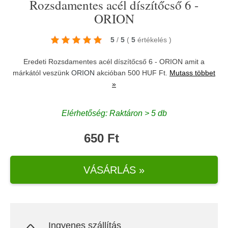
Rozsdamentes acél díszítőcső 6 -
ORION
5
/
5
(
5
értékelés
)
Eredeti Rozsdamentes acél díszítőcső 6 - ORION amit a
márkától veszünk
ORION
akcióban 500 HUF Ft.
Mutass többet
»
Elérhetőség: Raktáron > 5 db
650 Ft
VÁSÁRLÁS »
Ingyenes szállítás