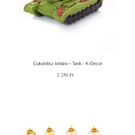
Cukordísz tortára – Tank - K-Decor
2 250 Ft