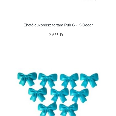
Ehető cukordísz tortára Pub G - K-Decor
2 635 Ft