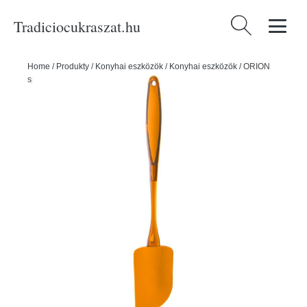
Tradiciocukraszat.hu
Keresés:
Home
/
Produkty
/
Konyhai eszközök
/
Konyhai eszközök
/
ORION
spatula 29,5 cm - ORION