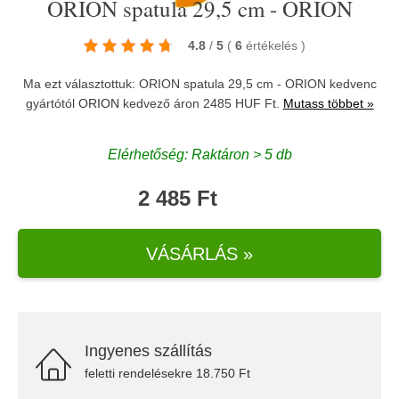
ORION spatula 29,5 cm - ORION
4.8
/
5
(
6
értékelés
)
Ma ezt választottuk: ORION spatula 29,5 cm - ORION kedvenc
gyártótól
ORION
kedvező áron 2485 HUF Ft.
Mutass többet »
Elérhetőség: Raktáron > 5 db
2 485 Ft
VÁSÁRLÁS »
Ingyenes szállítás
feletti rendelésekre 18.750 Ft