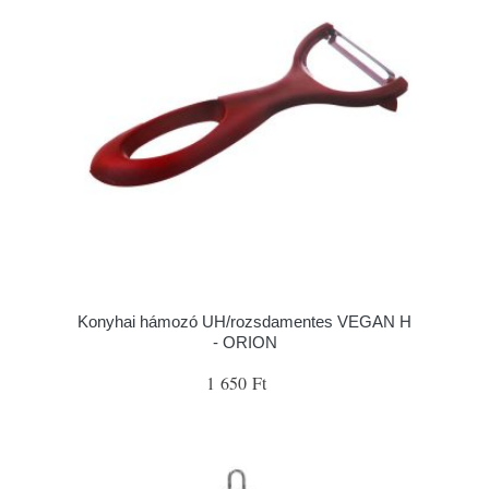
Konyhai hámozó UH/rozsdamentes VEGAN H
- ORION
1 650 Ft