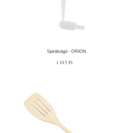
Spirálvágó - ORION
1 015 Ft