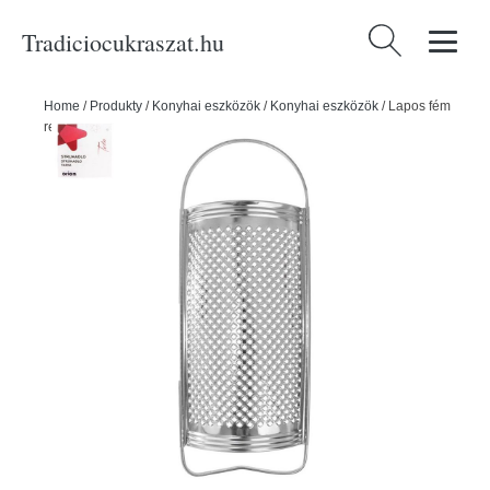
Tradiciocukraszat.hu
Keresés:
Home
/
Produkty
/
Konyhai eszközök
/
Konyhai eszközök
/
Lapos fém
reszelő - ORION