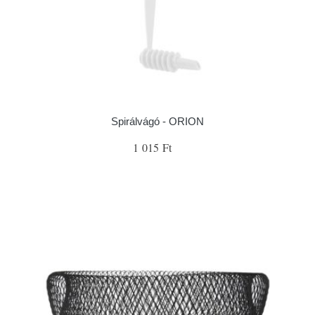
Spirálvágó - ORION
1 015 Ft