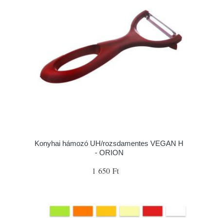
Konyhai hámozó UH/rozsdamentes VEGAN H
- ORION
1 650 Ft