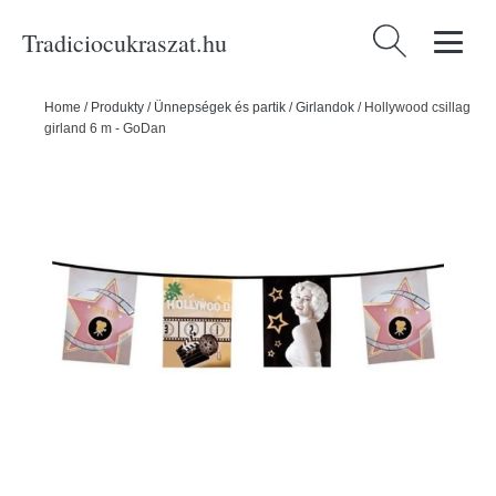
Tradiciocukraszat.hu
Keresés:
Home
/
Produkty
/
Ünnepségek és partik
/
Girlandok
/
Hollywood csillag
girland 6 m - GoDan