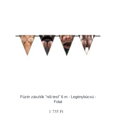
Füzér zászlók "női test" 6 m - Legénybúcsú -
Folat
1 735 Ft