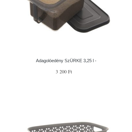
Adagolóedény SzÜRKE 3,25 l -
3 200 Ft