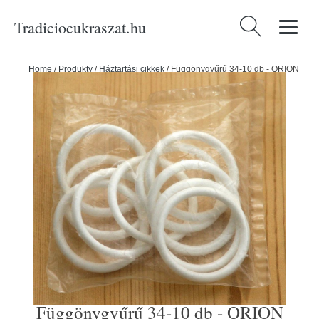
Tradiciocukraszat.hu
Keresés:
Home
/
Produkty
/
Háztartási cikkek
/
Függönygyűrű 34-10 db - ORION
Függönygyűrű 34-10 db - ORION