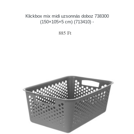
Klickbox mix midi uzsonnás doboz 738300
(150×105×5 cm) (713410) -
885 Ft