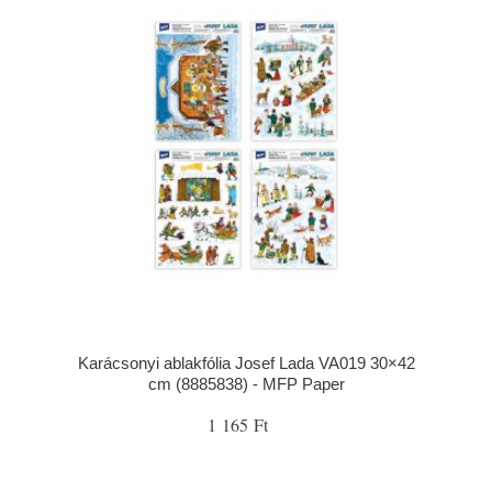
Karácsonyi ablakfólia Josef Lada VA019 30×42
cm (8885838) - MFP Paper
1 165 Ft