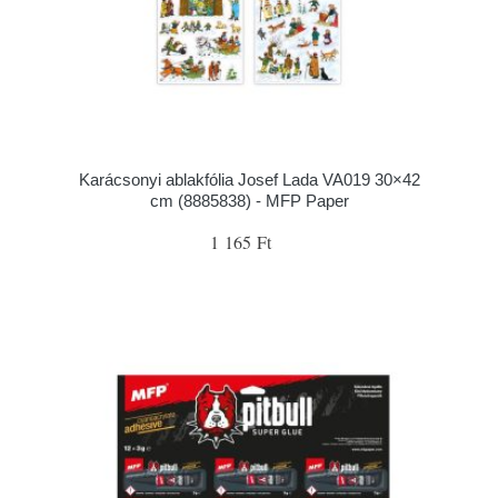
Karácsonyi ablakfólia Josef Lada VA019 30×42
cm (8885838) - MFP Paper
1 165 Ft