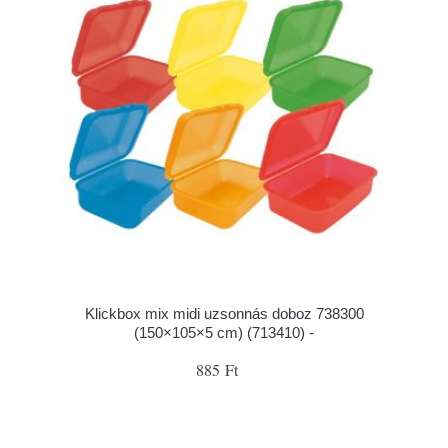
Klickbox mix midi uzsonnás doboz 738300
(150×105×5 cm) (713410) -
885 Ft