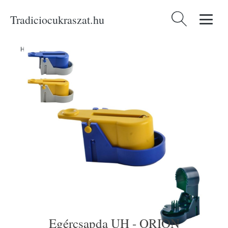
Tradiciocukraszat.hu
Keresés:
Home
/
Produkty
/
Háztartási cikkek
/
Egércsapda UH - ORION
Egércsapda UH - ORION