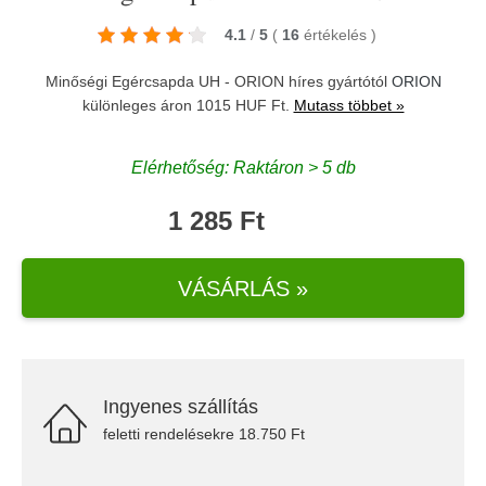
4.1
/
5
(
16
értékelés
)
Minőségi Egércsapda UH - ORION híres gyártótól
ORION
különleges áron 1015 HUF Ft.
Mutass többet »
Elérhetőség: Raktáron > 5 db
1 285 Ft
VÁSÁRLÁS »
Ingyenes szállítás
feletti rendelésekre 18.750 Ft