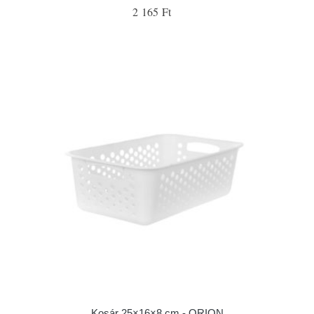
2 165 Ft
Kosár 25×16×8 cm - ORION