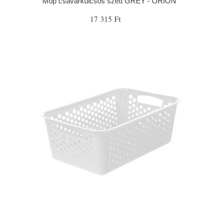
Mop csavarkulcsos szett GREY - ORION
17 315 Ft