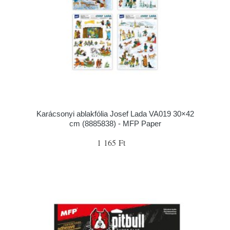
Karácsonyi ablakfólia Josef Lada VA019 30×42
cm (8885838) - MFP Paper
1 165 Ft