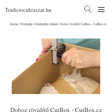
Tradiciocukraszat.hu
Keresés:
Home
/
Produkty
/
Háztartási cikkek
/
Doboz rövidítő CutBox - CutBox.cz
Doboz rövidítő CutBox - CutBox.cz