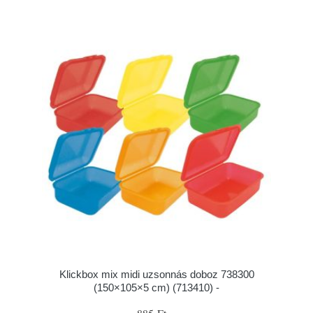
Klickbox mix midi uzsonnás doboz 738300
(150×105×5 cm) (713410) -