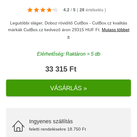
4.2
/
5
(
28
értékelés
)
Legutóbbi sláger, Doboz rövidítő CutBox - CutBox.cz kvalitás
márkák
CutBox.cz
kedvező áron 29315 HUF Ft.
Mutass többet
»
Elérhetőség: Raktáron > 5 db
33 315 Ft
VÁSÁRLÁS »
Ingyenes szállítás
feletti rendelésekre 18.750 Ft