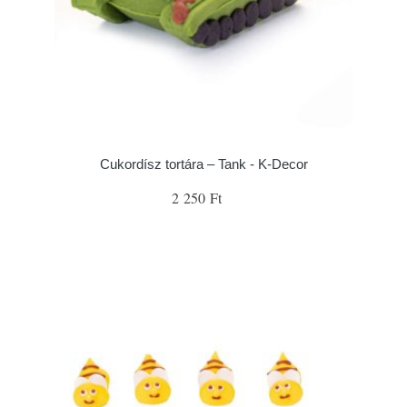
Cukordísz tortára – Tank - K-Decor
2 250 Ft