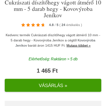
Cukrászati díszítőhegy vágott átmérő 10
mm - 5 darab hegy - Kovovýroba
Jeníkov
4.8
/
5
(
24
értékelés
)
Kedvenc termék Cukrászati díszítőhegy vágott átmérő 10 mm -
5 darab hegy - Kovovýroba Jeníkov a cégtől
Kovovýroba
Jeníkov
baráti áron 1415 HUF Ft.
Mutass többet »
Elérhetőség: Raktáron > 5 db
1 465 Ft
VÁSÁRLÁS »