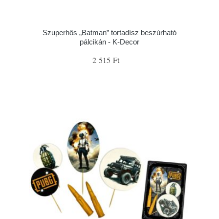
Szuperhős „Batman” tortadísz beszúrható
pálcikán - K-Decor
2 515 Ft