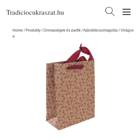
Tradiciocukraszat.hu
Keresés:
Home
/
Produkty
/
Ünnepségek és partik
/
Ajándékcsomagolás
/
Virágos
ajándéktáska 18x23 cm - ORION