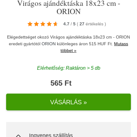
Virágos ajándéktáska 18x23 cm -
ORION
4.7
/
5
(
27
értékelés
)
Elégedettséget okozó Virágos ajándéktáska 18x23 cm - ORION
eredeti gyártótól
ORION
különleges áron 515 HUF Ft.
Mutass
többet »
Elérhetőség: Raktáron > 5 db
565 Ft
VÁSÁRLÁS »
Ingyenes szállítás