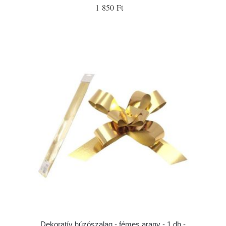
1 850 Ft
Dekoratív húzószalag - fémes arany - 1 db -