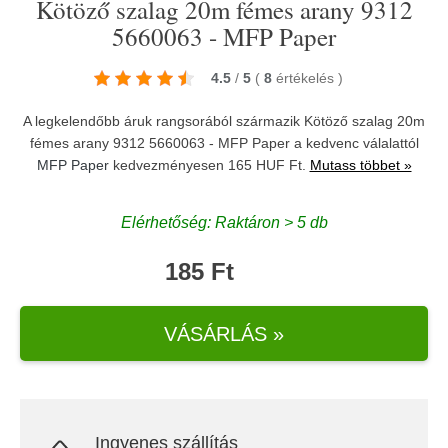
Kötöző szalag 20m fémes arany 9312
5660063 - MFP Paper
4.5
/
5
(
8
értékelés
)
A legkelendőbb áruk rangsorából származik Kötöző szalag 20m
fémes arany 9312 5660063 - MFP Paper a kedvenc válalattól
MFP Paper
kedvezményesen 165 HUF Ft.
Mutass többet »
Elérhetőség: Raktáron > 5 db
185 Ft
VÁSÁRLÁS »
Ingyenes szállítás