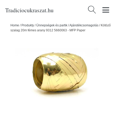
Tradiciocukraszat.hu
Keresés:
Home
/
Produkty
/
Ünnepségek és partik
/
Ajándékcsomagolás
/
Kötöző
szalag 20m fémes arany 9312 5660063 - MFP Paper