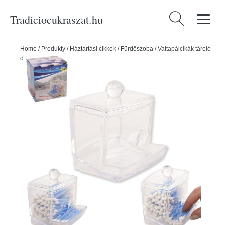
Tradiciocukraszat.hu
Keresés:
Home
/
Produkty
/
Háztartási cikkek
/
Fürdőszoba
/
Vattapálcikák tároló
doboza - ORION