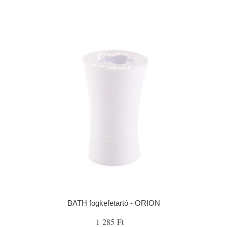
BATH fogkefetartó - ORION
1 285 Ft