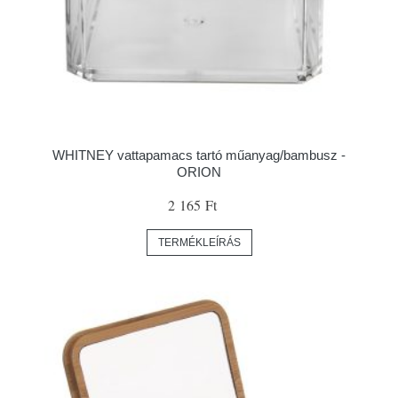
WHITNEY vattapamacs tartó műanyag/bambusz -
ORION
2 165 Ft
TERMÉKLEÍRÁS