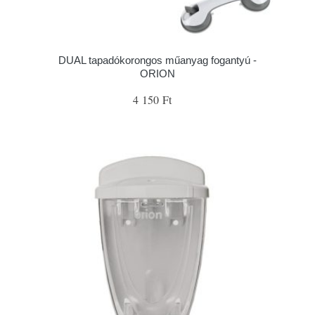
DUAL tapadókorongos műanyag fogantyú -
ORION
4 150 Ft