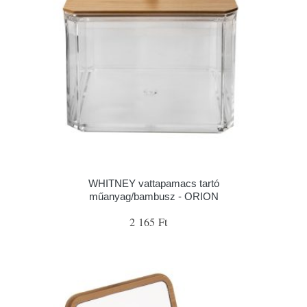
WHITNEY vattapamacs tartó
műanyag/bambusz - ORION
2 165 Ft