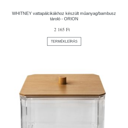
WHITNEY vattapálcikákhoz készült műanyag/bambusz
tároló - ORION
2 165 Ft
TERMÉKLEÍRÁS