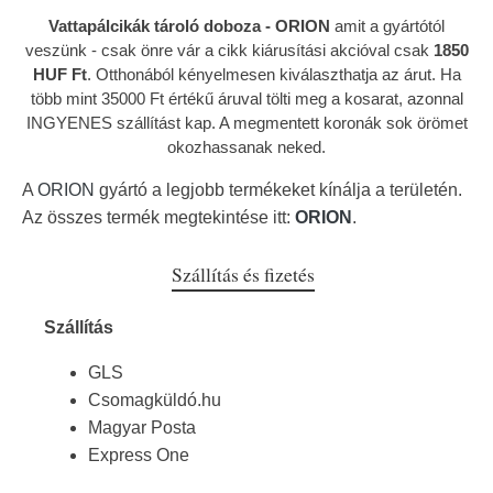
Vattapálcikák tároló doboza - ORION
amit a gyártótól
veszünk
- csak önre vár a cikk kiárusítási akcióval csak
1850
HUF Ft
. Otthonából kényelmesen kiválaszthatja az árut. Ha
több mint 35000 Ft értékű áruval tölti meg a kosarat, azonnal
INGYENES szállítást kap. A megmentett koronák sok örömet
okozhassanak neked.
A
ORION
gyártó a legjobb termékeket kínálja a területén.
Az összes termék megtekintése itt:
ORION
.
Szállítás és fizetés
Szállítás
GLS
Csomagküldó.hu
Magyar Posta
Express One