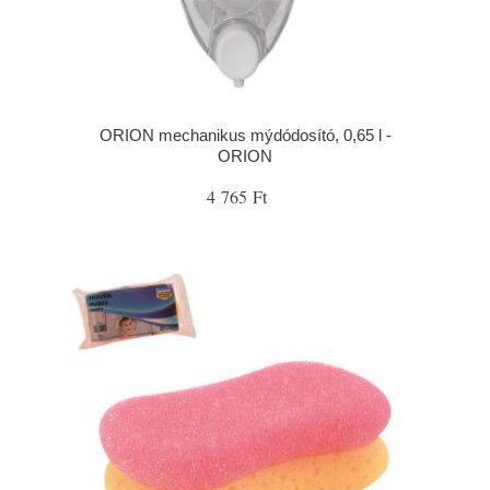
ORION mechanikus mýdódosító, 0,65 l -
ORION
4 765 Ft