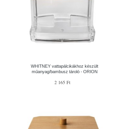
WHITNEY vattapálcikákhoz készült
műanyag/bambusz tároló - ORION
2 165 Ft