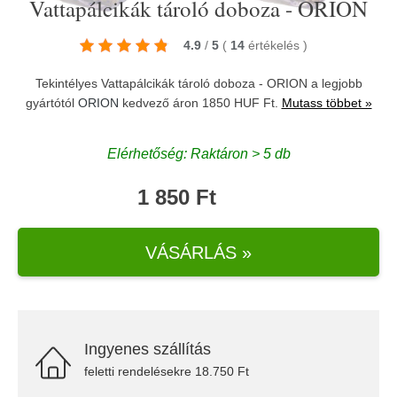
Vattapálcikák tároló doboza - ORION
4.9
/
5
(
14
értékelés
)
Tekintélyes Vattapálcikák tároló doboza - ORION a legjobb
gyártótól
ORION
kedvező áron 1850 HUF Ft.
Mutass többet »
Elérhetőség: Raktáron > 5 db
1 850 Ft
VÁSÁRLÁS »
Ingyenes szállítás
feletti rendelésekre 18.750 Ft