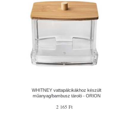
WHITNEY vattapálcikákhoz készült
műanyag/bambusz tároló - ORION
2 165 Ft