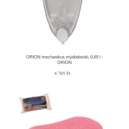
ORION mechanikus mýdódosító, 0,65 l -
ORION
4 765 Ft