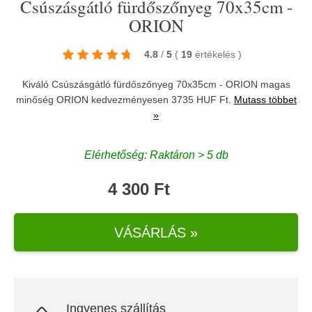
Csúszásgátló fürdőszőnyeg 70x35cm -
ORION
4.8
/
5
(
19
értékelés
)
Kiváló Csúszásgátló fürdőszőnyeg 70x35cm - ORION magas
minőség
ORION
kedvezményesen 3735 HUF Ft.
Mutass többet
»
Elérhetőség: Raktáron > 5 db
4 300 Ft
VÁSÁRLÁS »
Ingyenes szállítás