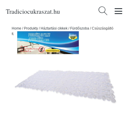
Tradiciocukraszat.hu
Keresés:
Home
/
Produkty
/
Háztartási cikkek
/
Fürdőszoba
/
Csúszásgátló
fürdőszőnyeg 70x35cm - ORION