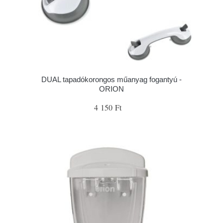
DUAL tapadókorongos műanyag fogantyú -
ORION
4 150 Ft