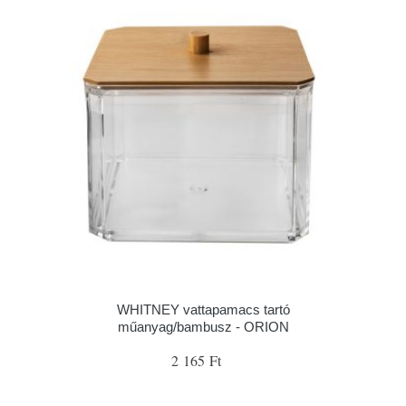
WHITNEY vattapamacs tartó
műanyag/bambusz - ORION
2 165 Ft