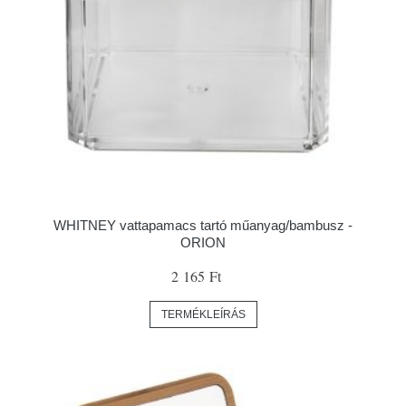
WHITNEY vattapamacs tartó műanyag/bambusz -
ORION
2 165 Ft
TERMÉKLEÍRÁS