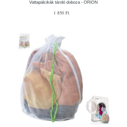
Vattapálcikák tároló doboza - ORION
1 850 Ft