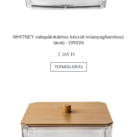
WHITNEY vattapálcikákhoz készült műanyag/bambusz
tároló - ORION
2 165 Ft
TERMÉKLEÍRÁS