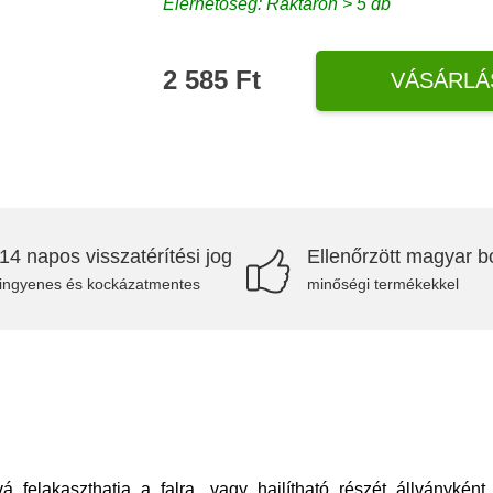
Elérhetőség: Raktáron > 5 db
2 585 Ft
VÁSÁRLÁ
14 napos visszatérítési jog
Ellenőrzött magyar bo
ingyenes és kockázatmentes
minőségi termékekkel
á felakaszthatja a falra, vagy hajlítható részét állványként