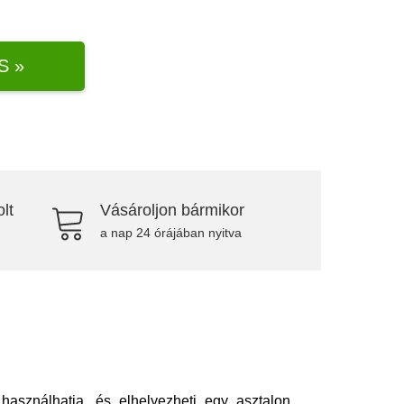
S »
lt
Vásároljon bármikor
a nap 24 órájában nyitva
 használhatja, és elhelyezheti egy asztalon,