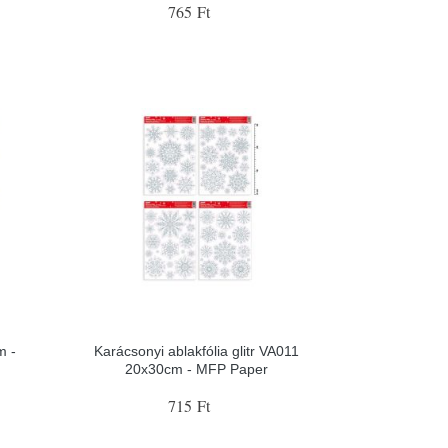
765 Ft
m -
Karácsonyi ablakfólia glitr VA011
20x30cm - MFP Paper
715 Ft