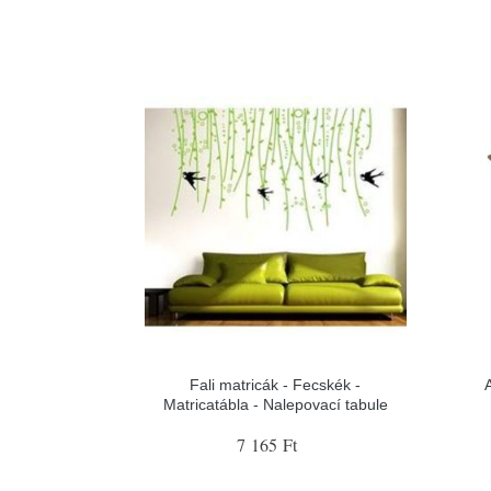
Fali matricák - Fecskék -
Matricatábla - Nalepovací tabule
7 165 Ft