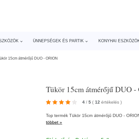
ESZKÖZÖK
ÜNNEPSÉGEK ÉS PARTIK
KONYHAI ESZKÖZÖ
ükör 15cm átmérőjű DUO - ORION
Tükör 15cm átmérőjű DUO 
4
/
5
(
12
értékelés
)
Top termék Tükör 15cm átmérőjű DUO - ORION
többet »