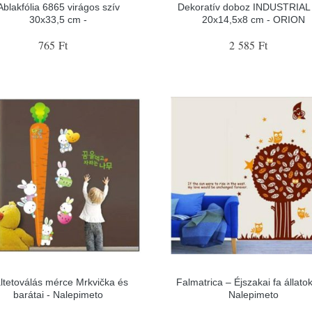
Ablakfólia 6865 virágos szív
Dekoratív doboz INDUSTRIAL 
30x33,5 cm -
20x14,5x8 cm - ORION
765 Ft
2 585 Ft
ltetoválás mérce Mrkvička és
Falmatrica – Éjszakai fa állatok
barátai - Nalepimeto
Nalepimeto