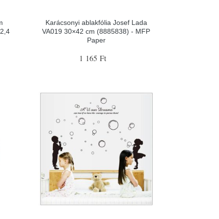
m
Karácsonyi ablakfólia Josef Lada
22,4
VA019 30×42 cm (8885838) - MFP
Paper
1 165 Ft