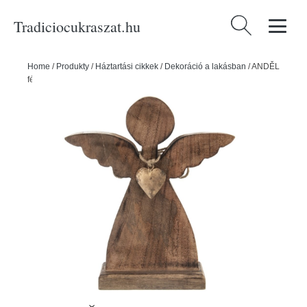
Tradiciocukraszat.hu
Keresés:
Home
/
Produkty
/
Háztartási cikkek
/
Dekoráció a lakásban
/
ANDĚL
fém szívvel - ORION