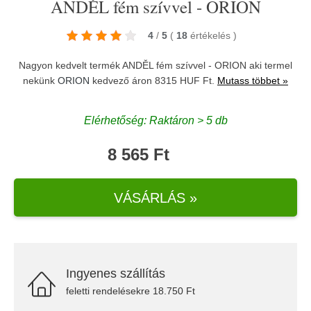
ANDĚL fém szívvel - ORION
4
/
5
(
18
értékelés
)
Nagyon kedvelt termék ANDĚL fém szívvel - ORION aki termel
nekünk
ORION
kedvező áron 8315 HUF Ft.
Mutass többet »
Elérhetőség: Raktáron > 5 db
8 565 Ft
VÁSÁRLÁS »
Ingyenes szállítás
feletti rendelésekre 18.750 Ft