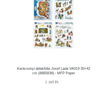
Karácsonyi ablakfólia Josef Lada VA019 30×42
cm (8885838) - MFP Paper
1 165 Ft