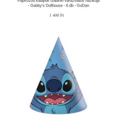
Papírozott kalapok Gábinin varázslatos házikója
- Gabby's Dollhouse - 6 db - GoDan
1 400 Ft