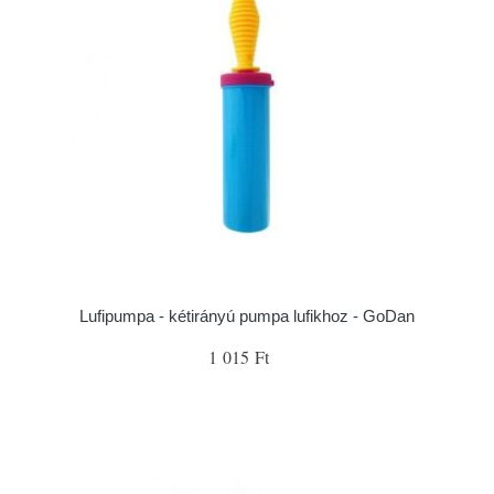
Lufipumpa - kétirányú pumpa lufikhoz - GoDan
1 015 Ft