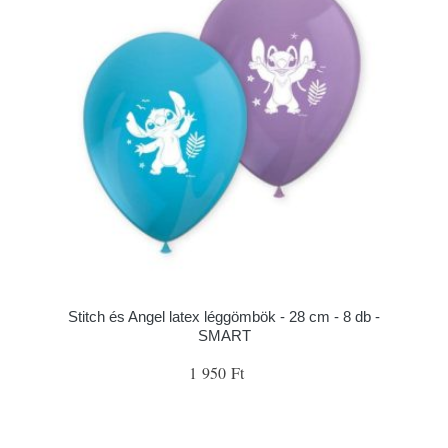
Stitch és Angel latex léggömbök - 28 cm - 8 db -
SMART
1 950 Ft