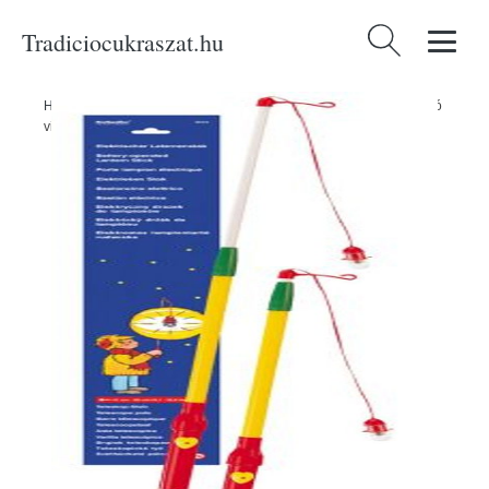
Tradiciocukraszat.hu
Keresés:
Home
/
Produkty
/
Ünnepségek és partik
/
Teleszkópos lámpás tartó
világítással - 38-58cm - Amscan