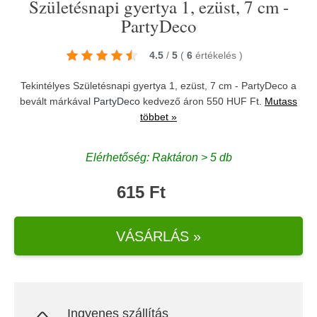
Születésnapi gyertya 1, ezüst, 7 cm -
PartyDeco
4.5
/
5
(
6
értékelés
)
Tekintélyes Születésnapi gyertya 1, ezüst, 7 cm - PartyDeco a
bevált márkával
PartyDeco
kedvező áron 550 HUF Ft.
Mutass
többet »
Elérhetőség: Raktáron > 5 db
615 Ft
VÁSÁRLÁS »
Ingyenes szállítás