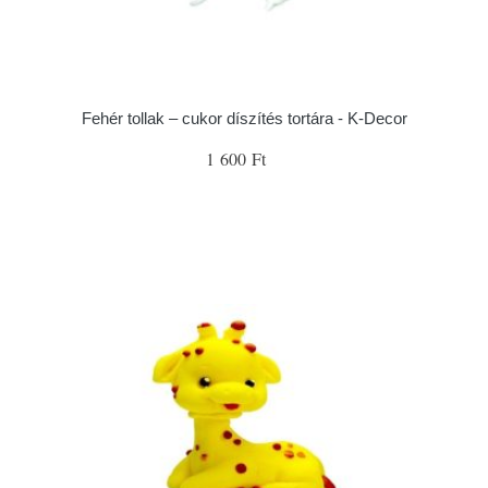
Fehér tollak – cukor díszítés tortára - K-Decor
1 600 Ft