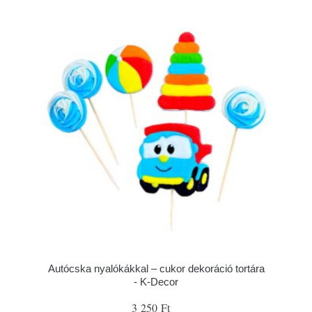
Autócska nyalókákkal – cukor dekoráció tortára
- K-Decor
3 250 Ft