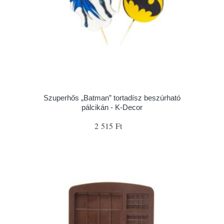
Szuperhős „Batman” tortadísz beszúrható
pálcikán - K-Decor
2 515 Ft