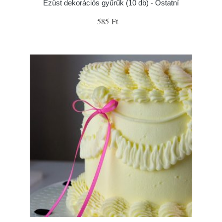
Ezüst dekorációs gyűrűk (10 db) - Ostatní
585 Ft