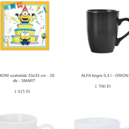
ONI szalvéták 33x33 cm - 20
ALFA bögre 0,4 l - ORION
db - SMART
1 700 Ft
1 015 Ft