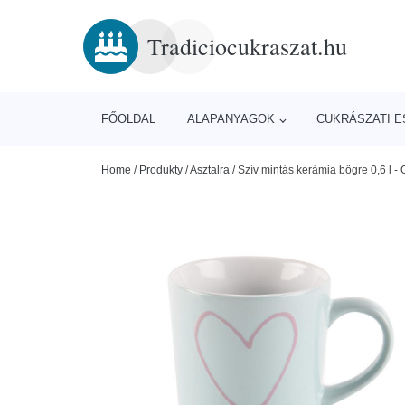
Tradiciocukraszat.hu
FŐOLDAL
ALAPANYAGOK
CUKRÁSZATI 
Home
/
Produkty
/
Asztalra
/
Szív mintás kerámia bögre 0,6 l 