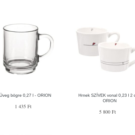
Üveg bögre 0,27 l - ORION
Hrnek SZÍVEK vonal 0,23 l 2 
ORION
1 435 Ft
5 800 Ft