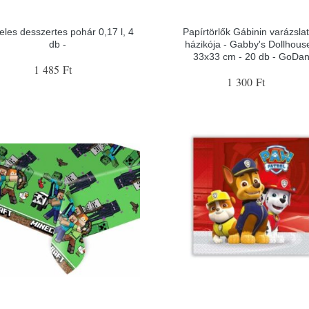
les desszertes pohár 0,17 l, 4
Papírtörlők Gábinin varázsla
db -
házikója - Gabby's Dollhouse
33x33 cm - 20 db - GoDa
1 485 Ft
1 300 Ft