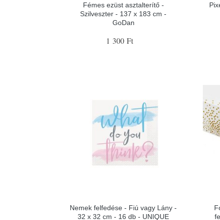
Fémes ezüst asztalterítő -
Pix
Szilveszter - 137 x 183 cm -
GoDan
1 300 Ft
Nemek felfedése - Fiú vagy Lány -
Fó
32 x 32 cm - 16 db - UNIQUE
f