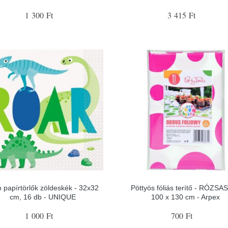
1 300 Ft
3 415 Ft
 papírtörlők zöldeskék - 32x32
Pöttyös fóliás terítő - RÓZSA
cm, 16 db - UNIQUE
100 x 130 cm - Arpex
1 000 Ft
700 Ft