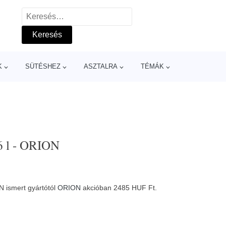
Keresés:
K
SÜTÉSHEZ
ASZTALRA
TÉMÁK
,6 l - ORION
N ismert gyártótól
ORION
akcióban 2485 HUF Ft.