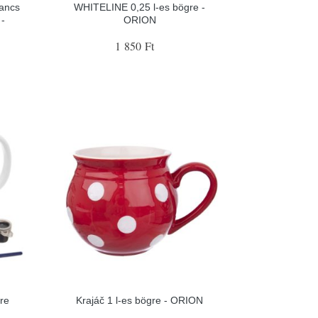
ancs
WHITELINE 0,25 l-es bögre -
 -
ORION
1 850 Ft
re
Krajáč 1 l-es bögre - ORION