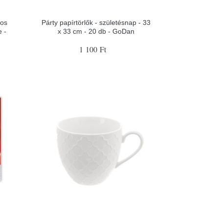
tos
Párty papírtörlők - születésnap - 33
 -
x 33 cm - 20 db - GoDan
n
1 100 Ft