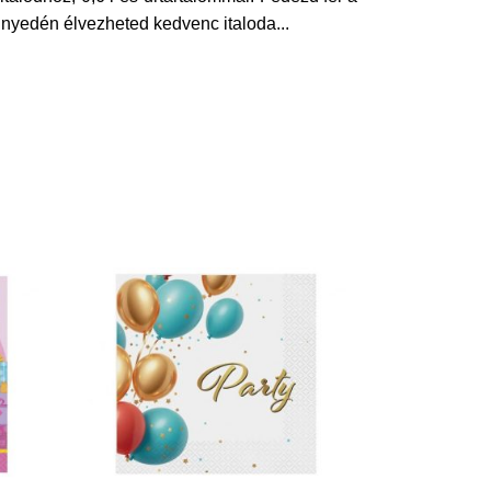
könnyedén élvezheted kedvenc italoda
...