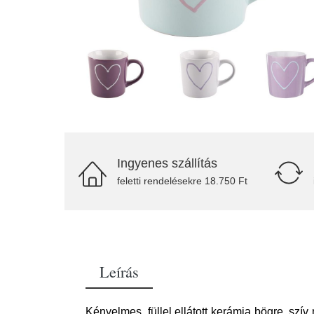
Ingyenes szállítás
feletti rendelésekre 18.750 Ft
Leírás
Kényelmes, füllel ellátott kerámia bögre, szív