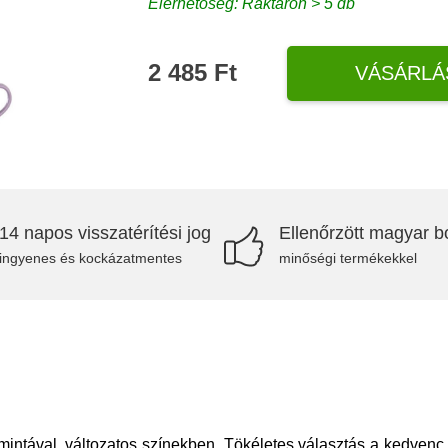
Elérhetőség: Raktáron > 5 db
2 485 Ft
VÁSÁRLÁ
14 napos visszatérítési jog
Ellenőrzött magyar bo
ingyenes és kockázatmentes
minőségi termékekkel
 mintával, változatos színekben. Tökéletes választás a kedvenc 