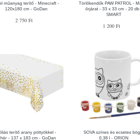
el műanyag terítő - Minecraft -
Törlőkendők PAW PATROL - M
120x180 cm - GoDan
őrjárat - 33 x 33 cm - 20 db
SMART
2 750 Ft
1 200 Ft
liás terítő arany pöttyökkel -
SOVA színes és ecsetes bög
ehér - 137 x 183 cm - GoDan
0,38 l - ORION