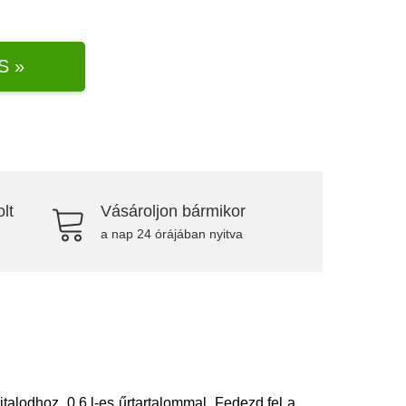
S »
lt
Vásároljon bármikor
a nap 24 órájában nyitva
italodhoz, 0,6 l-es űrtartalommal. Fedezd fel a