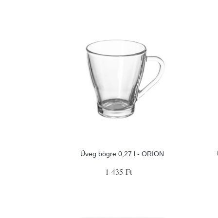
Üveg bögre 0,27 l - ORION
1 435 Ft