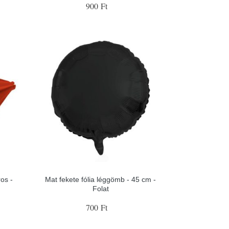
900 Ft
ros -
Mat fekete fólia léggömb - 45 cm -
Folat
700 Ft