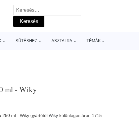
Keresés:
K
SÜTÉSHEZ
ASZTALRA
TÉMÁK
50 ml - Wiky
ta 250 ml - Wiky gyártótól
Wiky
különleges áron 1715