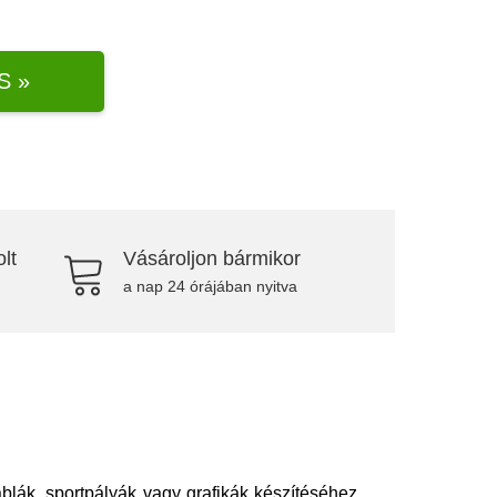
S »
lt
Vásároljon bármikor
a nap 24 órájában nyitva
áblák, sportpályák vagy grafikák készítéséhez.