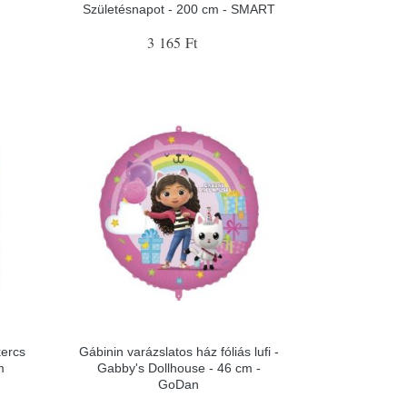
Születésnapot - 200 cm - SMART
3 165 Ft
kercs
Gábinin varázslatos ház fóliás lufi -
m
Gabby's Dollhouse - 46 cm -
GoDan