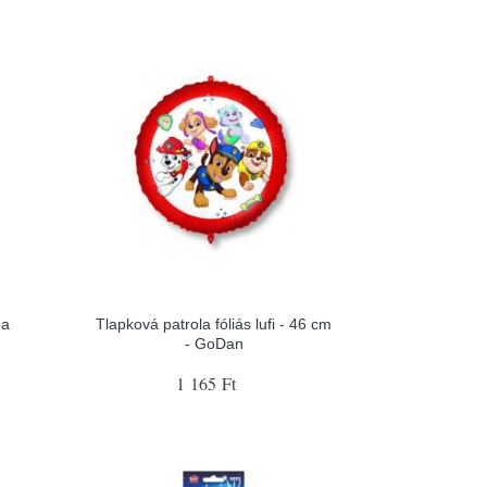
pa
Tlapková patrola fóliás lufi - 46 cm
- GoDan
1 165 Ft