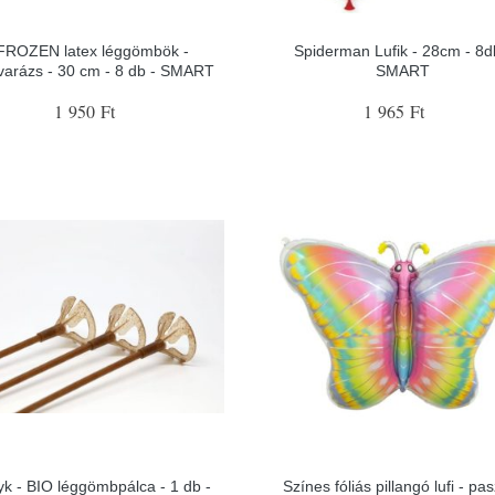
FROZEN latex léggömbök -
Spiderman Lufik - 28cm - 8d
varázs - 30 cm - 8 db - SMART
SMART
1 950 Ft
1 965 Ft
yk - BIO léggömbpálca - 1 db -
Színes fóliás pillangó lufi - pas