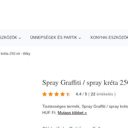
ESZKÖZÖK
ÜNNEPSÉGEK ÉS PARTIK
KONYHAI ESZKÖZÖ
y kréta 250 ml - Wiky
Spray Graffiti / spray kréta 2
4.4
/
5
(
22
értékelés
)
Tisztességes termék, Spray Graffiti / spray kré
HUF Ft.
Mutass többet »