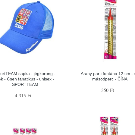
ortTEAM sapka - jégkorong -
Arany parti fontána 12 cm - 
ék - Cseh fanatikus - unisex -
másodperc - ČÍNA
SPORTTEAM
350 Ft
4 315 Ft