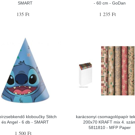
SMART
- 60 cm - GoDan
135 Ft
1 235 Ft
írzsebkendő kloboučky Stitch
karácsonyi csomagolópapír te
és Angel - 6 db - SMART
200x70 KRAFT mix 4. szá
5811810 - MFP Paper
1 500 Ft