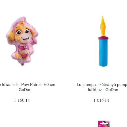
 fóliás lufi - Paw Patrol - 60 cm
Lufipumpa - kétirányú pum
- GoDan
lufikhoz - GoDan
1 150 Ft
1 015 Ft