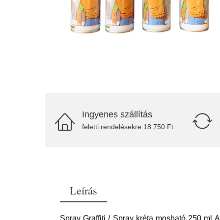
Ingyenes szállítás
feletti rendelésekre 18.750 Ft
Leírás
Spray Graffiti / Spray kréta mosható 250 ml A