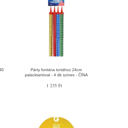
40
Párty fontána tortához 24cm
palacktartóval - 4 db színes - ČÍNA
1 235 Ft