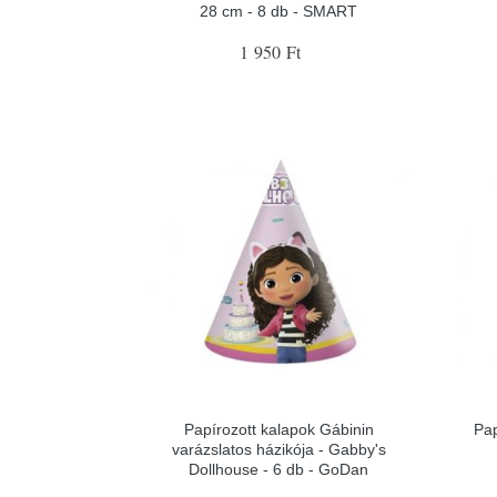
28 cm - 8 db - SMART
1 950 Ft
Papírozott kalapok Gábinin
Pap
varázslatos házikója - Gabby's
Dollhouse - 6 db - GoDan