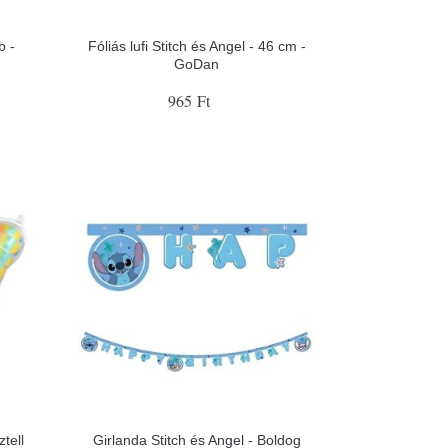
b -
Fóliás lufi Stitch és Angel - 46 cm -
GoDan
965 Ft
ztell
Girlanda Stitch és Angel - Boldog