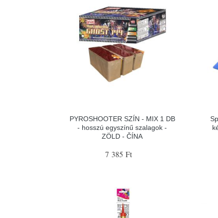
PYROSHOOTER SZÍN - MIX 1 DB
Sp
- hosszú egyszínű szalagok -
k
ZÖLD - ČÍNA
7 385 Ft