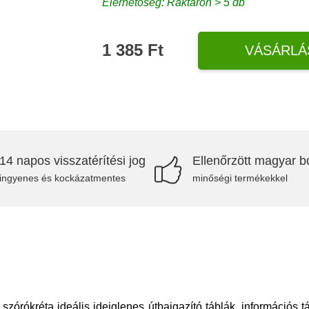
Elérhetőség: Raktáron > 5 db
1 385 Ft
VÁSÁRLÁ
14 napos visszatérítési jog
Ellenőrzött magyar bo
ingyenes és kockázatmentes
minőségi termékekkel
 szórókréta ideális ideiglenes útbaigazító táblák, információs t