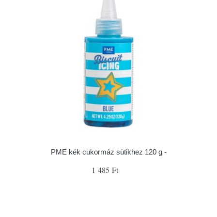
PME kék cukormáz sütikhez 120 g -
1 485 Ft