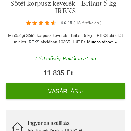
Sötét korpusz keverék - Brilant 5 kg -
IREKS
4.6
/
5
(
18
értékelés
)
Minőségi Sötét korpusz keverék - Brilant 5 kg - IREKS aki ellát
minket
IREKS
akcióban 10365 HUF Ft.
Mutass többet »
Elérhetőség: Raktáron > 5 db
11 835 Ft
VÁSÁRLÁS »
Ingyenes szállítás
feletti rendelésekre 18.750 Ft