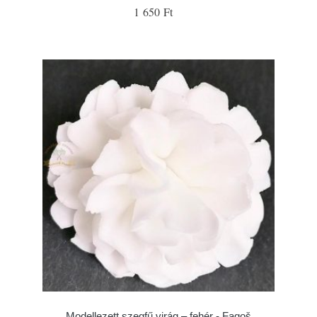
1 650 Ft
Modellezett szegfű virág – fehér - Fagoš