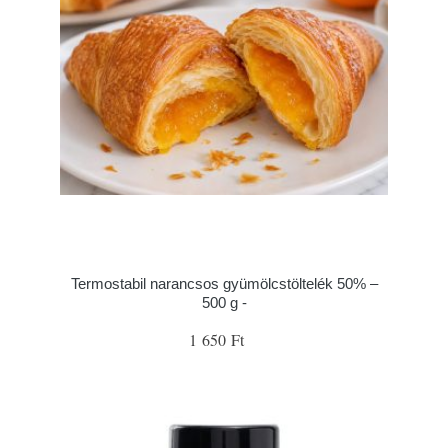
Termostabil narancsos gyümölcstöltelék 50% –
500 g -
1 650 Ft