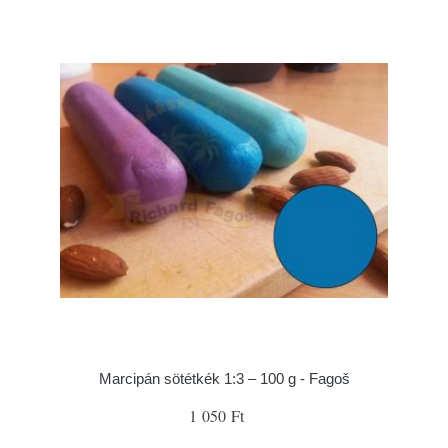
Marcipán sötétkék 1:3 – 100 g - Fagoš
1 050 Ft