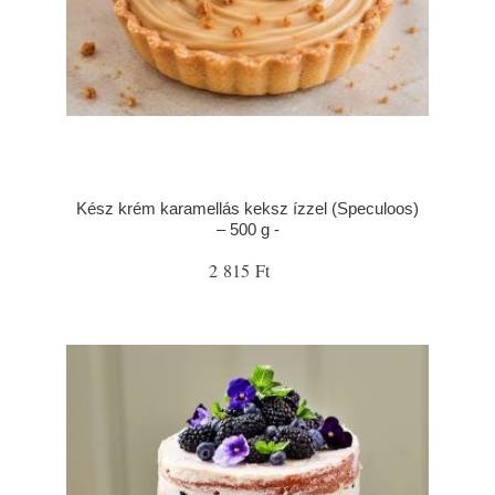
Kész krém karamellás keksz ízzel (Speculoos)
– 500 g -
2 815 Ft