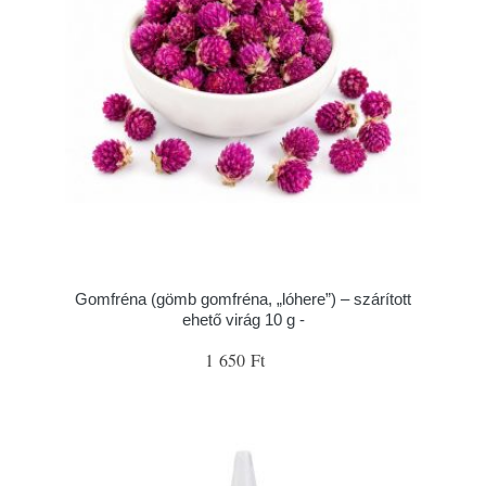
Gomfréna (gömb gomfréna, „lóhere”) – szárított
ehető virág 10 g -
1 650 Ft