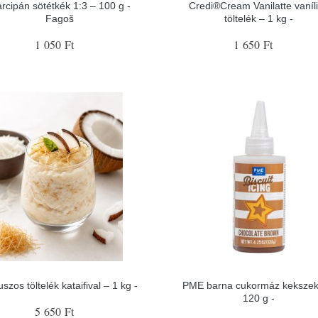
rcipán sötétkék 1:3 – 100 g -
Credi®Cream Vanilatte vaníl
Fagoš
töltelék – 1 kg -
1 050 Ft
1 650 Ft
szos töltelék kataifival – 1 kg -
PME barna cukormáz keksze
120 g -
5 650 Ft