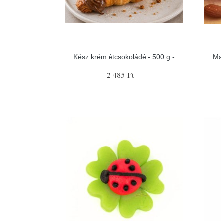
Kész krém étcsokoládé - 500 g -
Ma
2 485 Ft