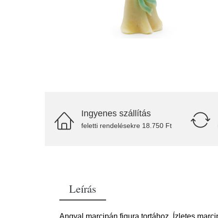
Ingyenes szállítás
feletti rendelésekre 18.750 Ft
Leírás
Angyal marcipán figura tortához. Ízletes marc