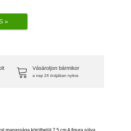
S »
lt
Vásároljon bármikor
a nap 24 órájában nyitva
yal magassága körülbelül 7,5 cm A figura súlya