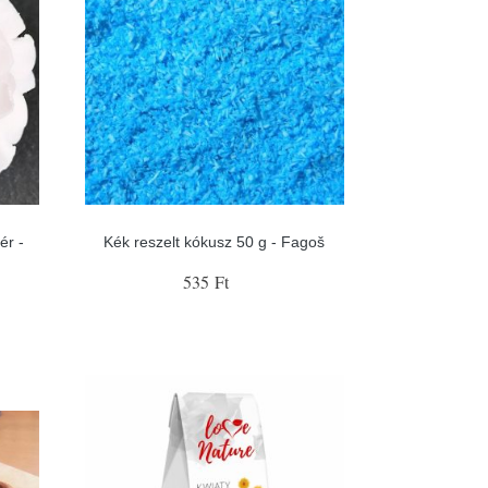
ér -
Kék reszelt kókusz 50 g - Fagoš
535 Ft