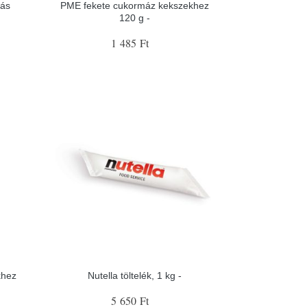
iás
PME fekete cukormáz kekszekhez
120 g -
1 485 Ft
khez
Nutella töltelék, 1 kg -
5 650 Ft