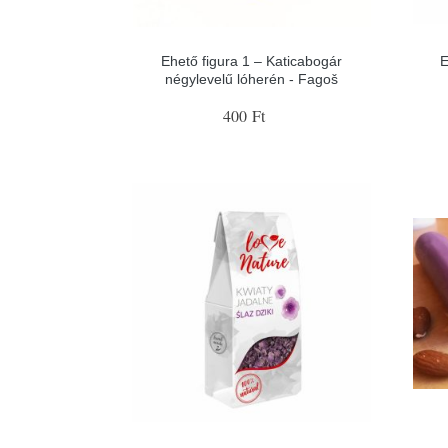
Ehető figura 1 – Katicabogár
E
négylevelű lóherén - Fagoš
400 Ft