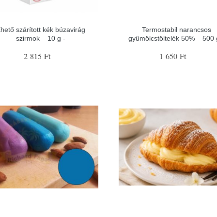
hető szárított kék búzavirág
Termostabil narancsos
szirmok – 10 g -
gyümölcstöltelék 50% – 500 
2 815 Ft
1 650 Ft