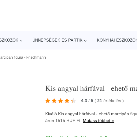
ESZKÖZÖK
ÜNNEPSÉGEK ÉS PARTIK
KONYHAI ESZKÖZÖ
marcipán figura - Frischmann
Kis angyal hárfával - ehető m
4.3
/
5
(
21
értékelés
)
Kiváló Kis angyal hárfával - ehető marcipán fig
áron 1515 HUF Ft.
Mutass többet »