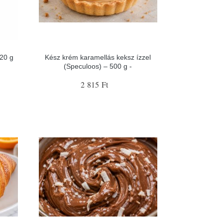
 20 g
Kész krém karamellás keksz ízzel
(Speculoos) – 500 g -
2 815 Ft