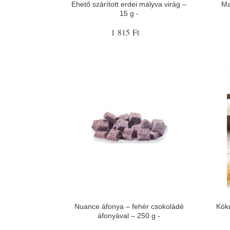
Ehető szárított erdei mályva virág –
Ma
15 g -
1 815 Ft
Nuance áfonya – fehér csokoládé
Kóku
áfonyával – 250 g -