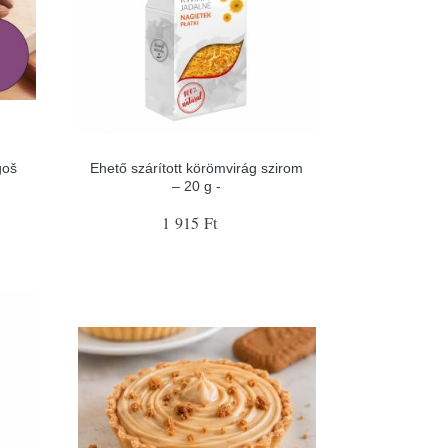
goš
Ehető szárított körömvirág szirom
– 20 g -
1 915 Ft