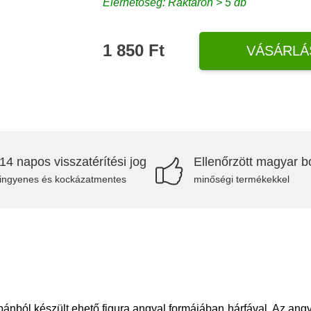
Elérhetőség: Raktáron > 5 db
1 850 Ft
VÁSÁRLÁ
14 napos visszatérítési jog
Ellenőrzött magyar bo
ingyenes és kockázatmentes
minőségi termékekkel
ipánból készült ehető figura angyal formájában hárfával. Az ang