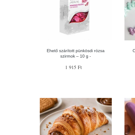
Ehető szárított pünkösdi rózsa
C
szirmok – 10 g -
1 915 Ft