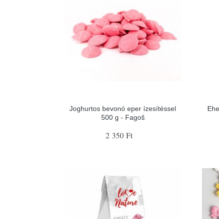
Joghurtos bevonó eper ízesítéssel
Ehe
500 g - Fagoš
2 350 Ft