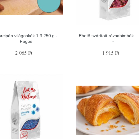
rcipán világoskék 1:3 250 g -
Ehető szárított rózsabimbók –
Fagoš
-
2 065 Ft
1 915 Ft