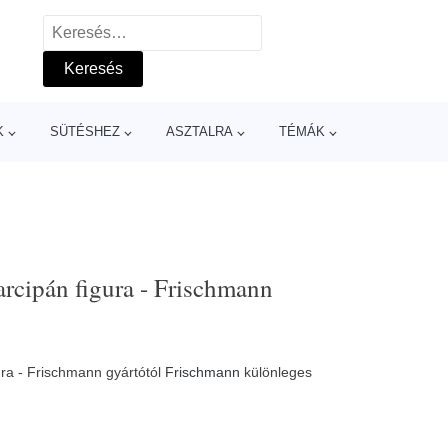
Keresés:
K
SÜTÉSHEZ
ASZTALRA
TÉMÁK
arcipán figura - Frischmann
ura - Frischmann gyártótól
Frischmann
különleges