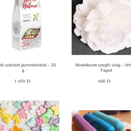
tő szárított jázminbimbók – 20
Modellezett szegfű virág – feh
g -
Fagoš
1 650 Ft
600 Ft