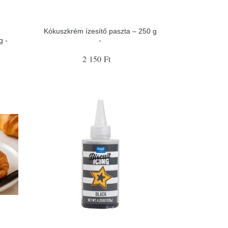
Kókuszkrém ízesítő paszta – 250 g
g -
-
2 150 Ft