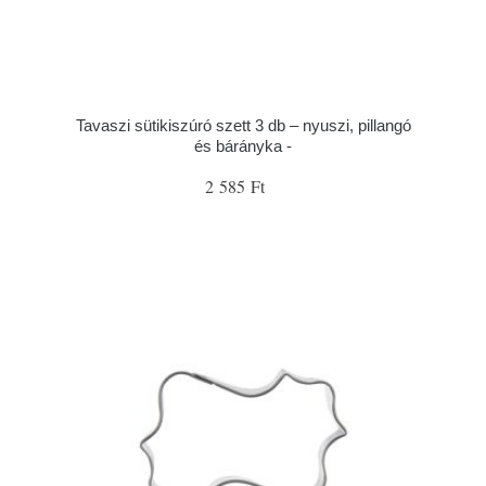
Tavaszi sütikiszúró szett 3 db – nyuszi, pillangó
és bárányka -
2 585 Ft