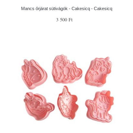
Mancs őrjárat sütivágók - Cakesicq - Cakesicq
3 500 Ft