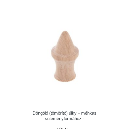
Döngölő (tömörítő) úlky – méhkas
süteményformához -