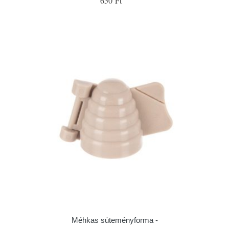
650 Ft
Méhkas süteményforma -