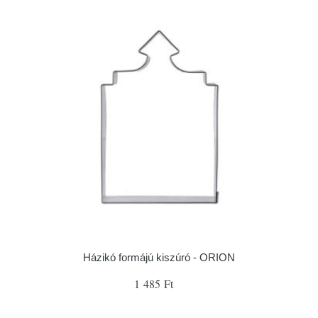
Házikó formájú kiszúró - ORION
1 485 Ft