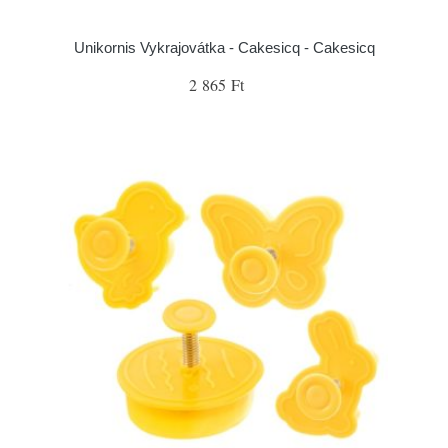
Unikornis Vykrajovátka - Cakesicq - Cakesicq
2 865 Ft