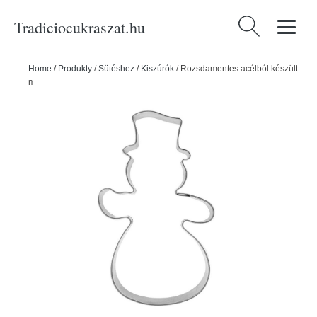
Tradiciocukraszat.hu
Keresés:
Home
/
Produkty
/
Sütéshez
/
Kiszúrók
/
Rozsdamentes acélból készült
mézeskalács süti kivágó SNOWBIRD - ORION