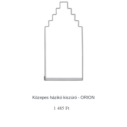
Közepes házikó kiszúró - ORION
1 485 Ft