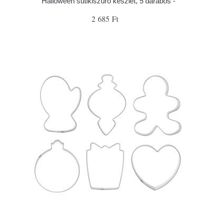
Halloween sütikiszúró készlet, 5 darabos -
2 685 Ft