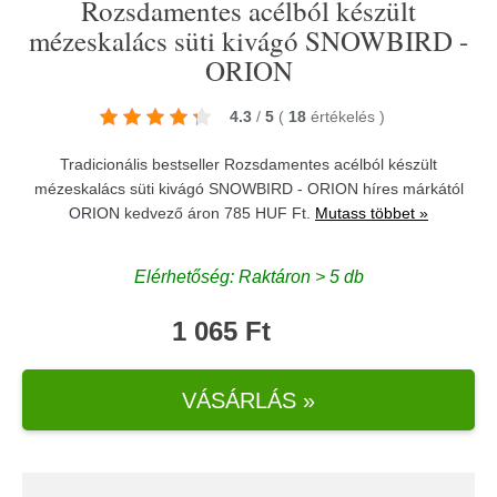
Rozsdamentes acélból készült
mézeskalács süti kivágó SNOWBIRD -
ORION
4.3
/
5
(
18
értékelés
)
Tradicionális bestseller Rozsdamentes acélból készült
mézeskalács süti kivágó SNOWBIRD - ORION híres márkától
ORION
kedvező áron 785 HUF Ft.
Mutass többet »
Elérhetőség: Raktáron > 5 db
1 065 Ft
VÁSÁRLÁS »