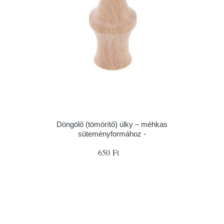
Döngölő (tömörítő) úlky – méhkas
süteményformához -
650 Ft