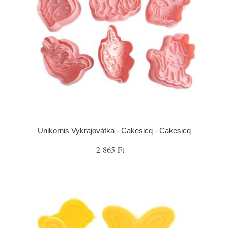
Unikornis Vykrajovátka - Cakesicq - Cakesicq
2 865 Ft