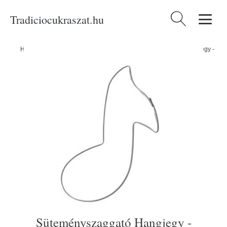
Tradiciocukraszat.hu
Keresés:
Home
/
Produkty
/
Sütéshez
/
Kiszúrók
/
Süteményszaggató Hangjegy -
Süteményszaggató Hangjegy -