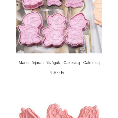
Mancs őrjárat sütivágók - Cakesicq - Cakesicq
3 500 Ft