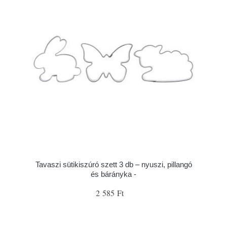
Tavaszi sütikiszúró szett 3 db – nyuszi, pillangó
és bárányka -
2 585 Ft