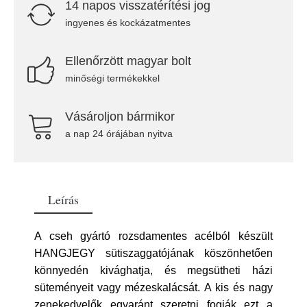
14 napos visszatérítési jog
ingyenes és kockázatmentes
Ellenőrzött magyar bolt
minőségi termékekkel
Vásároljon bármikor
a nap 24 órájában nyitva
Leírás
A cseh gyártó rozsdamentes acélból készült
HANGJEGY sütiszaggatójának köszönhetően
könnyedén kivághatja, és megsütheti házi
süteményeit vagy mézeskalácsát. A kis és nagy
zenekedvelők egyaránt szeretni fogják ezt a