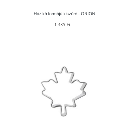
Házikó formájú kiszúró - ORION
1 485 Ft