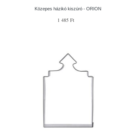
Közepes házikó kiszúró - ORION
1 485 Ft