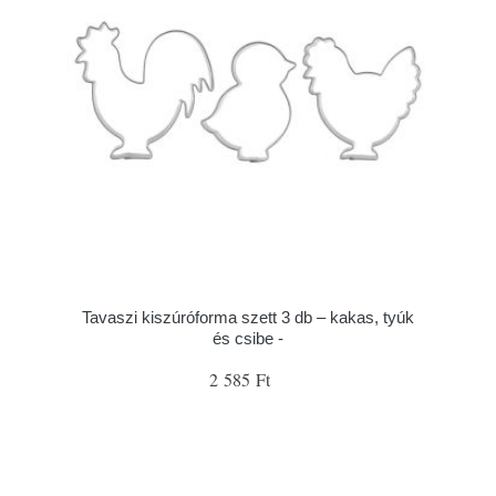
Tavaszi kiszúróforma szett 3 db – kakas, tyúk
és csibe -
2 585 Ft