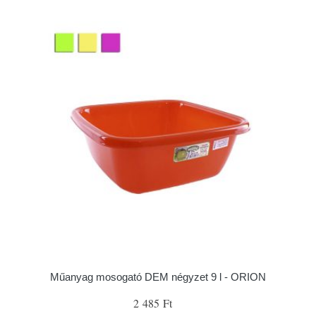
Műanyag mosogató DEM négyzet 9 l - ORION
2 485 Ft