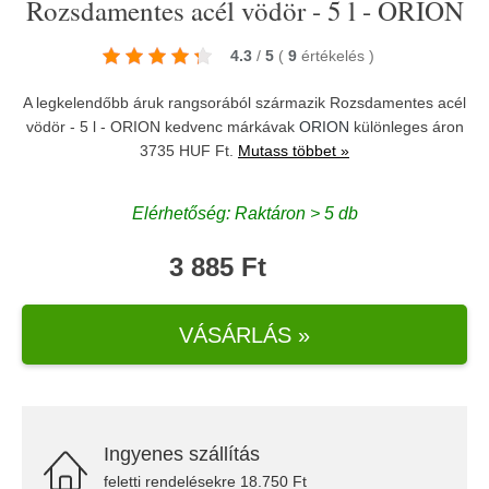
Rozsdamentes acél vödör - 5 l - ORION
4.3
/
5
(
9
értékelés
)
A legkelendőbb áruk rangsorából származik Rozsdamentes acél
vödör - 5 l - ORION kedvenc márkávak
ORION
különleges áron
3735 HUF Ft.
Mutass többet »
Elérhetőség: Raktáron > 5 db
3 885 Ft
VÁSÁRLÁS »
Ingyenes szállítás
feletti rendelésekre 18.750 Ft