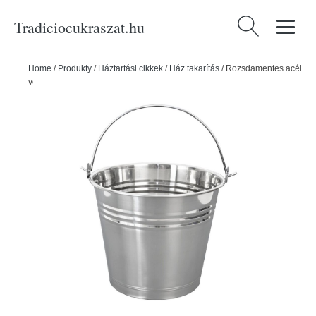
Tradiciocukraszat.hu
Keresés:
Home
/
Produkty
/
Háztartási cikkek
/
Ház takarítás
/
Rozsdamentes acél
vödör - 5 l - ORION