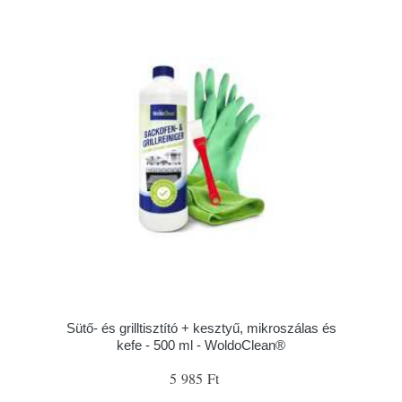
Sütő- és grilltisztító + kesztyű, mikroszálas és
kefe - 500 ml - WoldoClean®
5 985 Ft