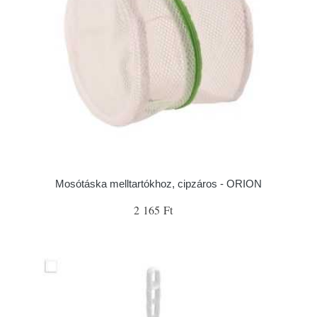
Mosótáska melltartókhoz, cipzáros - ORION
2 165 Ft