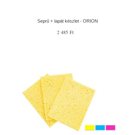
Seprű + lapát készlet - ORION
2 485 Ft