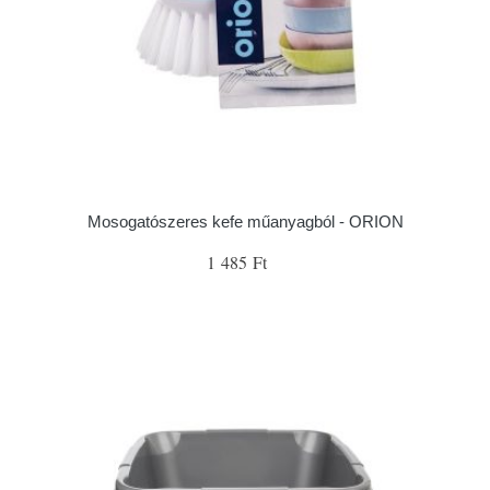
Mosogatószeres kefe műanyagból - ORION
1 485 Ft