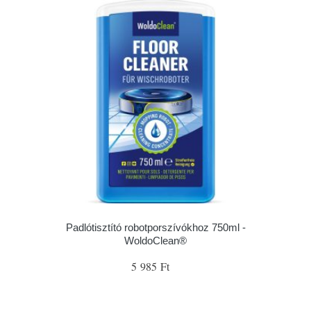
Padlótisztító robotporszívókhoz 750ml -
WoldoClean®
5 985 Ft