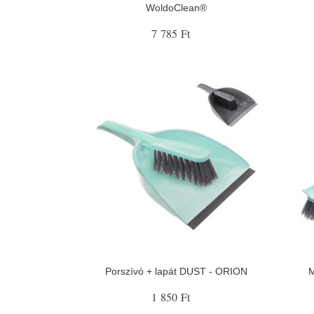
WoldoClean®
7 785 Ft
Porszívó + lapát DUST - ORION
M
1 850 Ft