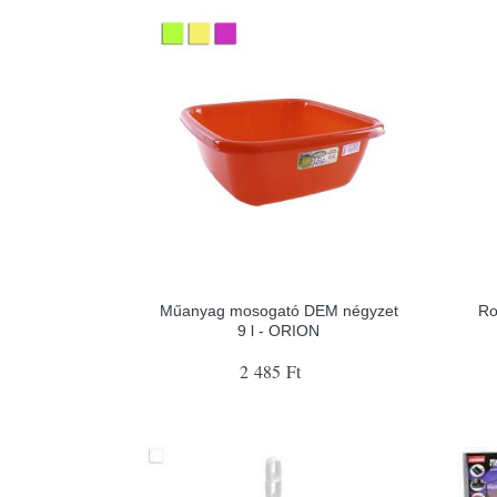
Műanyag mosogató DEM négyzet
Ro
9 l - ORION
2 485 Ft