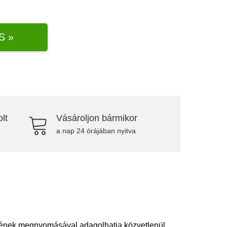
S »
lt
Vásároljon bármikor
a nap 24 órájában nyitva
etejének megnyomásával adagolhatja közvetlenül