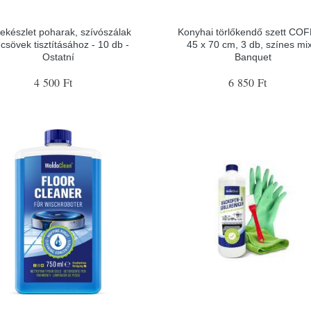
ekészlet poharak, szívószálak
Konyhai törlőkendő szett CO
 csövek tisztításához - 10 db -
45 x 70 cm, 3 db, színes mix
Ostatní
Banquet
4 500 Ft
6 850 Ft