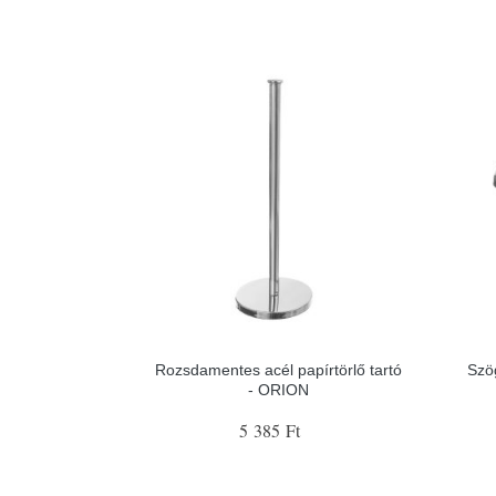
Rozsdamentes acél papírtörlő tartó
Szö
- ORION
5 385 Ft