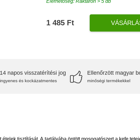
Elérhetőség: Raktáron > 5 db
1 485 Ft
VÁSÁRLÁ
14 napos visszatérítési jog
Ellenőrzött magyar bo
ingyenes és kockázatmentes
minőségi termékekkel
ételek tisztítását. A tartályába öntött mosogatószert a kefe t