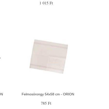
1 015 Ft
ON
Felmosórongy 54x58 cm - ORION
785 Ft