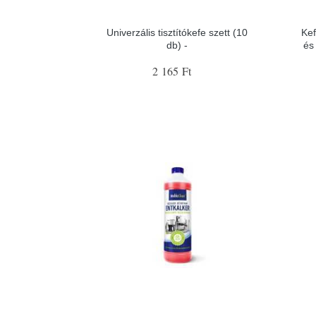
Univerzális tisztítókefe szett (10
Kef
db) -
és
2 165 Ft