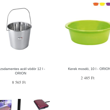
zsdamentes acél vödör 12 l -
Kerek mosdó, 10 l - ORIO
ORION
2 485 Ft
8 565 Ft