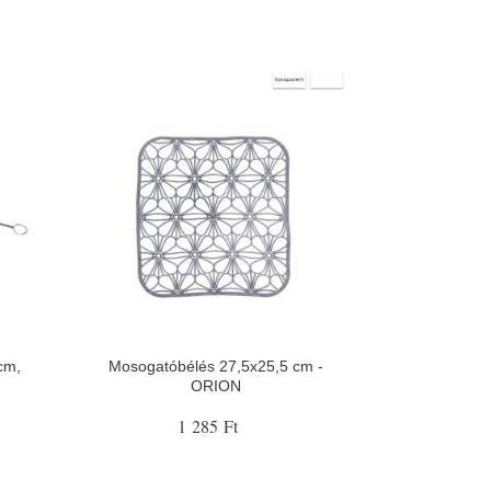
cm,
Mosogatóbélés 27,5x25,5 cm -
ORION
1 285 Ft