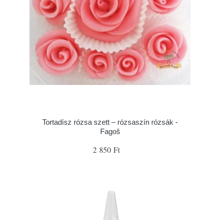
Tortadísz rózsa szett – rózsaszín rózsák -
Fagoš
2 850 Ft