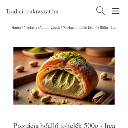
Tradiciocukraszat.hu
Keresés:
Home
/
Produkty
/
Alapanyagok
/
Pisztácia hőálló töltelék 500g - Irca
Pisztácia hőálló töltelék 500g - Irca