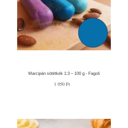
Marcipán sötétkék 1:3 – 100 g - Fagoš
1 050 Ft