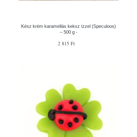
Kész krém karamellás keksz ízzel (Speculoos)
– 500 g -
2 815 Ft