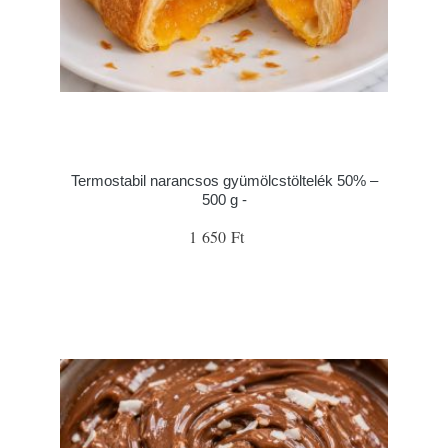
Termostabil narancsos gyümölcstöltelék 50% –
500 g -
1 650 Ft