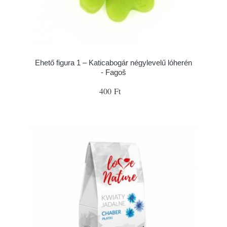
Ehető figura 1 – Katicabogár négylevelű lóherén
- Fagoš
400 Ft