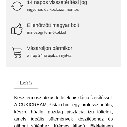
14 napos visszatérítési jog
ingyenes és kockázatmentes
Ellenőrzött magyar bolt
minőségi termékekkel
Vásároljon bármikor
a nap 24 órájában nyitva
Leírás
Kész termosztatikus töltelék pisztácia ízesítéssel.
A CUKICREAM Pistacchio, egy professzionális,
készre hőálló, gazdag pisztácia ízű töltelék,
amely ideális sütemények készítéséhez és
otthoni sütéshez. Krémes állagú, tökéletesen