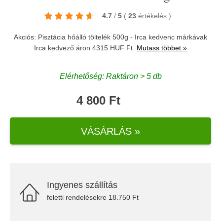
4.7
/
5
(
23
értékelés
)
Akciós: Pisztácia hőálló töltelék 500g - Irca kedvenc márkávak
Irca
kedvező áron 4315 HUF Ft.
Mutass többet »
Elérhetőség: Raktáron > 5 db
4 800 Ft
VÁSÁRLÁS »
Ingyenes szállítás
feletti rendelésekre 18.750 Ft