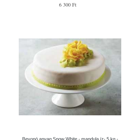
6 300 Ft
Bevonó anyag Snow White - mandula íz- 5 kg -