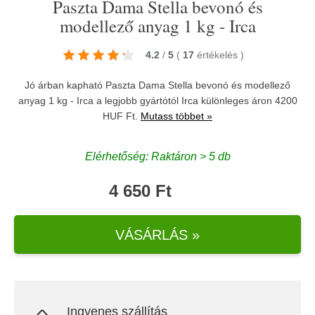
Paszta Dama Stella bevonó és
modellező anyag 1 kg - Irca
4.2
/
5
(
17
értékelés
)
Jó árban kapható Paszta Dama Stella bevonó és modellező
anyag 1 kg - Irca a legjobb gyártótól
Irca
különleges áron 4200
HUF Ft.
Mutass többet »
Elérhetőség: Raktáron > 5 db
4 650 Ft
VÁSÁRLÁS »
Ingyenes szállítás