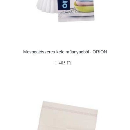
Mosogatószeres kefe műanyagból - ORION
1 485 Ft