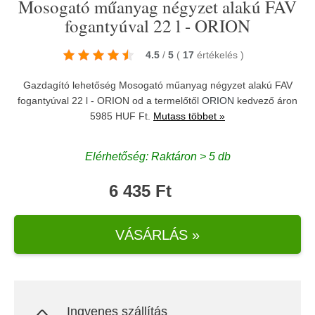
Mosogató műanyag négyzet alakú FAV
fogantyúval 22 l - ORION
4.5
/
5
(
17
értékelés
)
Gazdagító lehetőség Mosogató műanyag négyzet alakú FAV
fogantyúval 22 l - ORION od a termelőtől
ORION
kedvező áron
5985 HUF Ft.
Mutass többet »
Elérhetőség: Raktáron > 5 db
6 435 Ft
VÁSÁRLÁS »
Ingyenes szállítás