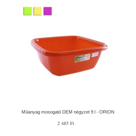
Műanyag mosogató DEM négyzet 9 l - ORION
2 485 Ft