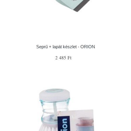
Seprű + lapát készlet - ORION
2 485 Ft