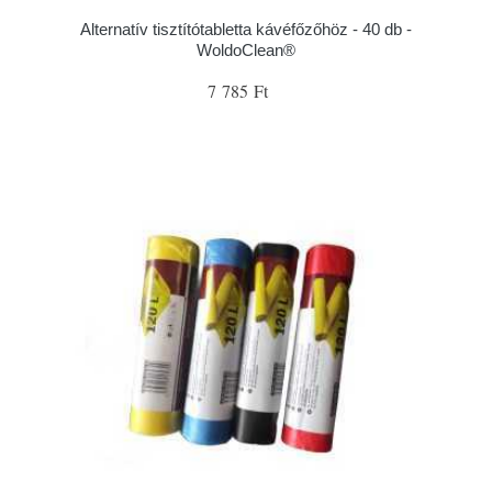
Alternatív tisztítótabletta kávéfőzőhöz - 40 db -
WoldoClean®
7 785 Ft