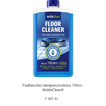
Padlótisztító robotporszívókhoz 750ml -
WoldoClean®
5 985 Ft