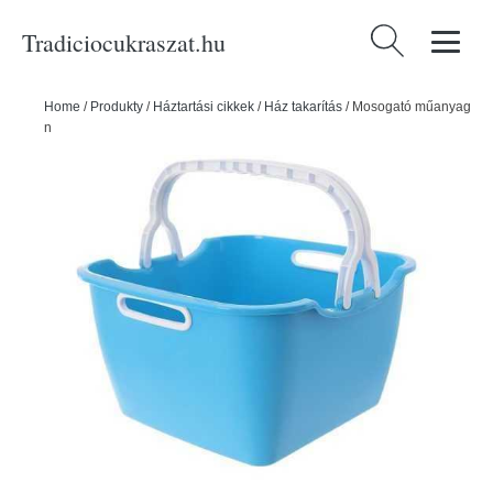
Tradiciocukraszat.hu
Keresés:
Home
/
Produkty
/
Háztartási cikkek
/
Ház takarítás
/
Mosogató műanyag
négyzet alakú FAV fogantyúval 22 l - ORION