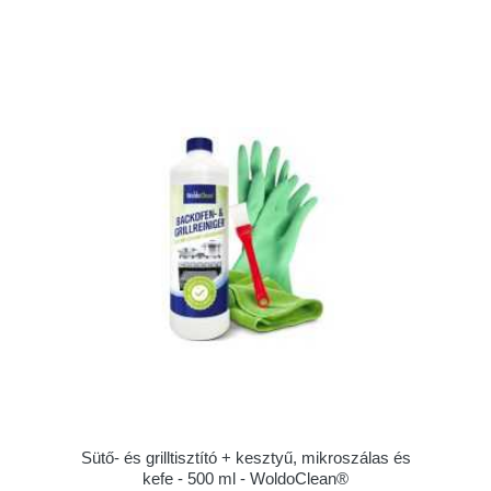
Sütő- és grilltisztító + kesztyű, mikroszálas és
kefe - 500 ml - WoldoClean®