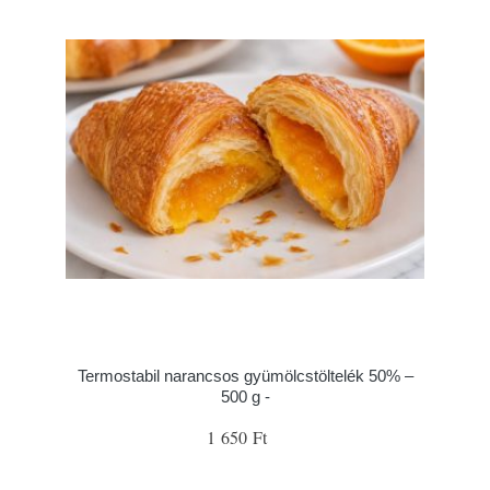
Termostabil narancsos gyümölcstöltelék 50% –
500 g -
1 650 Ft