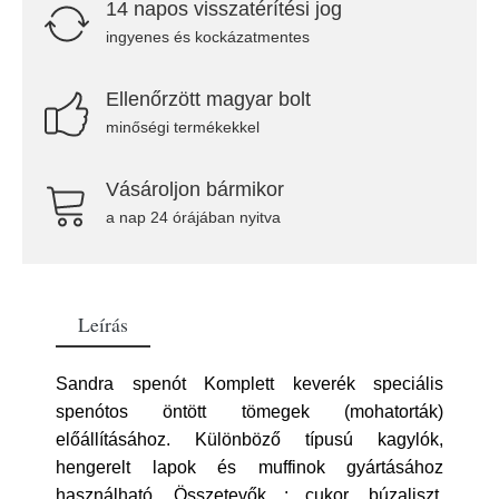
14 napos visszatérítési jog
ingyenes és kockázatmentes
Ellenőrzött magyar bolt
minőségi termékekkel
Vásároljon bármikor
a nap 24 órájában nyitva
Leírás
Sandra spenót Komplett keverék speciális
spenótos öntött tömegek (mohatorták)
előállításához. Különböző típusú kagylók,
hengerelt lapok és muffinok gyártásához
használható. Összetevők : cukor, búzaliszt,