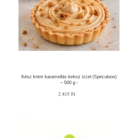
Kész krém karamellás keksz ízzel (Speculoos)
– 500 g -
2 815 Ft