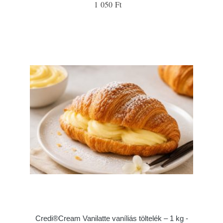
1 050 Ft
Credi®Cream Vanilatte vaníliás töltelék – 1 kg -