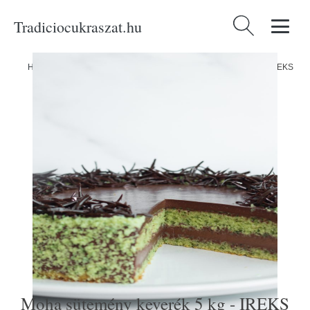
Tradiciocukraszat.hu
Keresés:
Home
/
Produkty
/
Alapanyagok
/
Moha sütemény keverék 5 kg - IREKS
Moha sütemény keverék 5 kg - IREKS