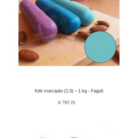
Kék marcipán (1:3) – 1 kg - Fagoš
6 785 Ft