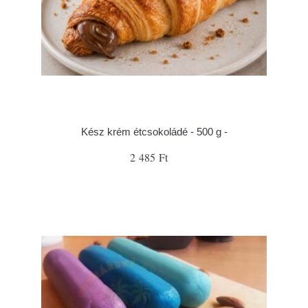
Kész krém étcsokoládé - 500 g -
2 485 Ft