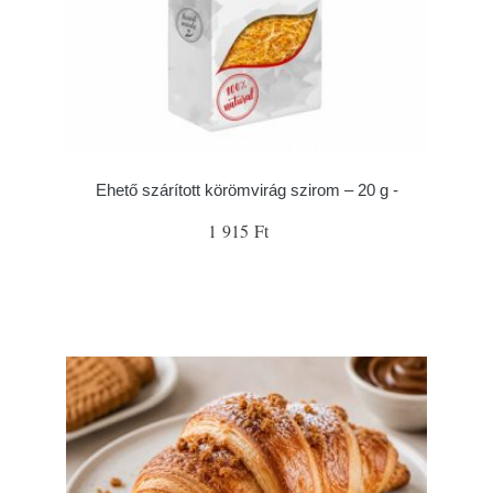
Ehető szárított körömvirág szirom – 20 g -
1 915 Ft