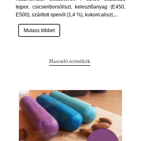
tejpor, csicseriborsóliszt, kelesztőanyag (E450,
E500), szárított spenót (1,4 %), kukoricaliszt,
...
Mutass többet
Hasonló termékek