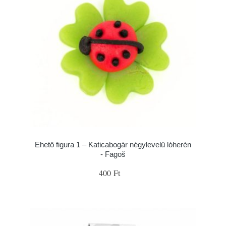
Ehető figura 1 – Katicabogár négylevelű lóherén
- Fagoš
400 Ft