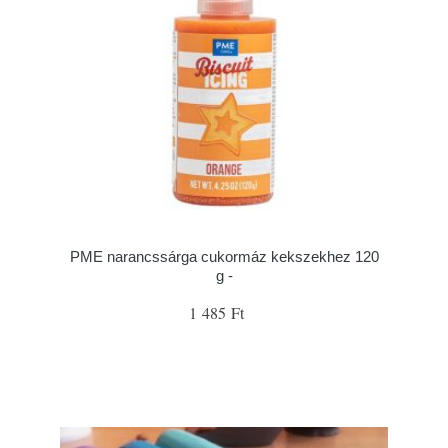
PME narancssárga cukormáz kekszekhez 120
g -
1 485 Ft