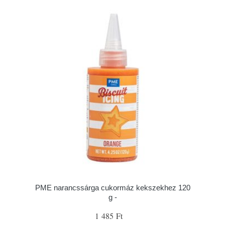
PME narancssárga cukormáz kekszekhez 120
g -
1 485 Ft