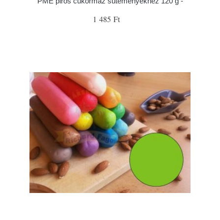
PME piros cukormáz süteményekhez 120 g -
1 485 Ft