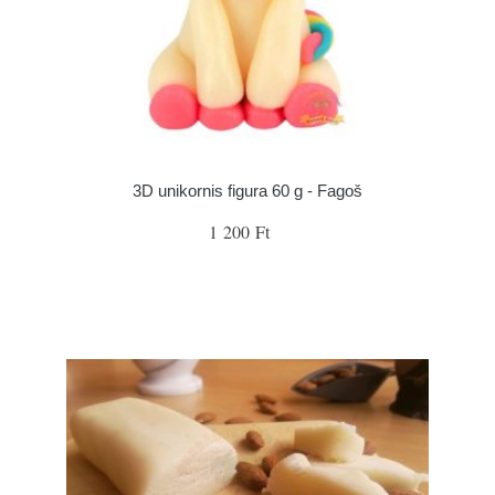
3D unikornis figura 60 g - Fagoš
1 200 Ft