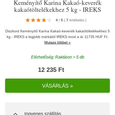
Keményítő Karina Kakaó-keverék
kakaótöltelékekhez 5 kg - IREKS
4
/
5
(
7
értékelés
)
Diszkont Keményítő Karina Kakaó-keverék kakaótöltelékekhez 5
kg - IREKS a legjobb márkától
IREKS
most a ár 11735 HUF Ft.
Mutass többet »
Elérhetőség: Raktáron > 5 db
12 235 Ft
VÁSÁRLÁS »
Ingyenes szállítás