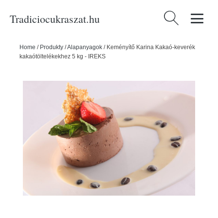
Tradiciocukraszat.hu
Keresés:
Home
/
Produkty
/
Alapanyagok
/
Keményítő Karina Kakaó-keverék
kakaótöltelékekhez 5 kg - IREKS