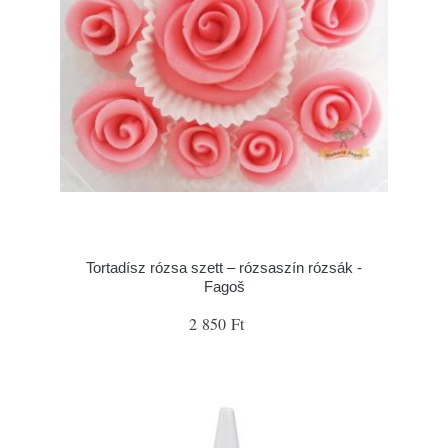
Tortadísz rózsa szett – rózsaszín rózsák -
Fagoš
2 850 Ft