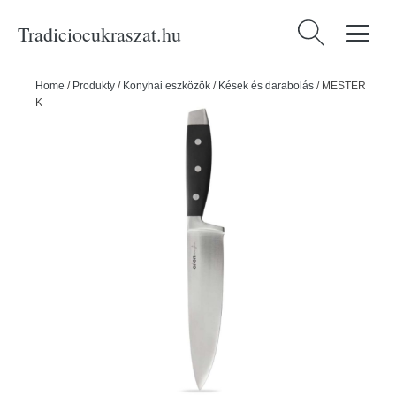
Tradiciocukraszat.hu
Keresés:
Home
/
Produkty
/
Konyhai eszközök
/
Kések és darabolás
/
MESTER
Konyhai Kés 20 cm - ORION