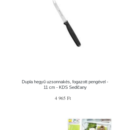
Dupla hegyű uzsonnakés, fogazott pengével -
11 cm - KDS Sedlčany
4 965 Ft