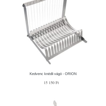
Kedvenc knédli vágó - ORION
15 150 Ft