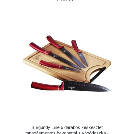
Burgundy Line 6 darabos késkészlet
tapadásmentes bevonattal + vágódeszka -