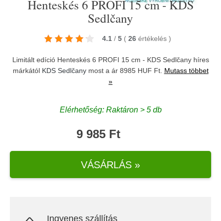
Henteskés 6 PROFI 15 cm - KDS
Sedlčany
4.1
/
5
(
26
értékelés
)
Limitált edíció Henteskés 6 PROFI 15 cm - KDS Sedlčany híres
márkától
KDS Sedlčany
most a ár 8985 HUF Ft.
Mutass többet
»
Elérhetőség: Raktáron > 5 db
9 985 Ft
VÁSÁRLÁS »
Ingyenes szállítás