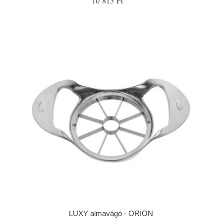
10 815 Ft
LUXY almavágó - ORION