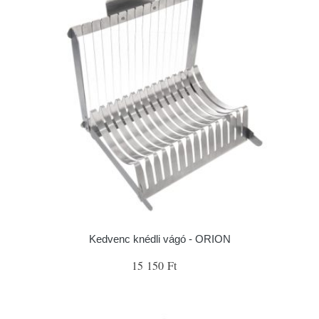
Kedvenc knédli vágó - ORION
15 150 Ft