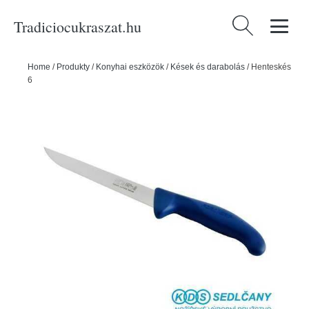
Tradiciocukraszat.hu
Keresés:
Home
/
Produkty
/
Konyhai eszközök
/
Kések és darabolás
/
Henteskés
6 PROFI 15 cm - KDS Sedlčany