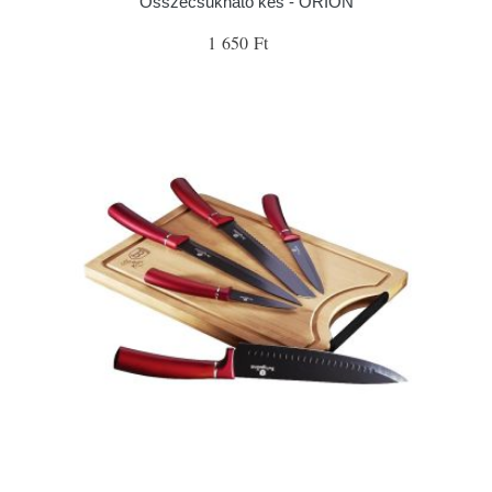
Összecsukható kés - ORION
1 650 Ft