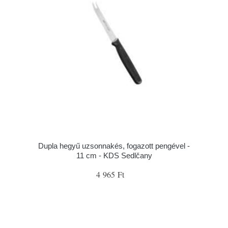
Dupla hegyű uzsonnakés, fogazott pengével -
11 cm - KDS Sedlčany
4 965 Ft