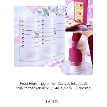
Frost Form – jégforma műanyag fólia (csak
fólia, tartozékok nélkül) 24×25,5 cm – Cakesicq
-
4 615 Ft