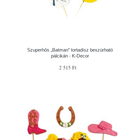
Szuperhős „Batman” tortadísz beszúrható
pálcikán - K-Decor
2 515 Ft