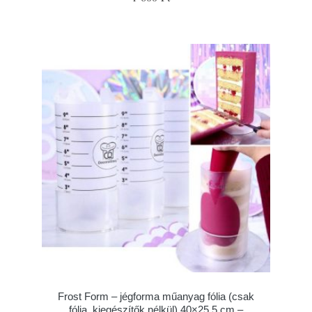
Frost Form – jégforma műanyag fólia (csak
fólia, kiegészítők nélkül) 40×25,5 cm –