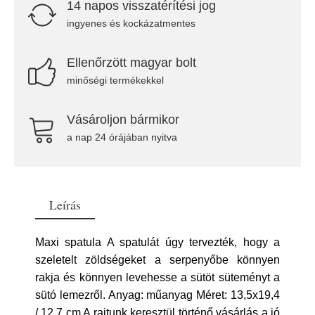
14 napos visszatérítési jog
ingyenes és kockázatmentes
Ellenőrzött magyar bolt
minőségi termékekkel
Vásároljon bármikor
a nap 24 órájában nyitva
Leírás
Maxi spatula A spatulát úgy tervezték, hogy a
szeletelt zöldségeket a serpenyőbe könnyen
rakja és könnyen levehesse a sütöt süteményt a
sütó lemezről. Anyag: műanyag Méret: 13,5x19,4
/ 12,7 cm A rajtunk keresztül történő vásárlás a jó