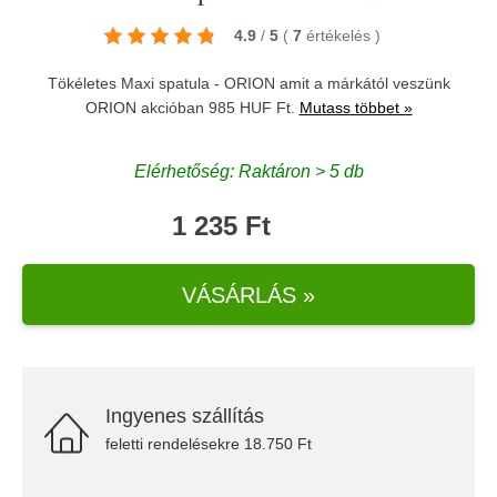
4.9
/
5
(
7
értékelés
)
Tökéletes Maxi spatula - ORION amit a márkától veszünk
ORION
akcióban 985 HUF Ft.
Mutass többet »
Elérhetőség: Raktáron > 5 db
1 235 Ft
VÁSÁRLÁS »
Ingyenes szállítás
feletti rendelésekre 18.750 Ft