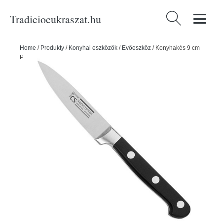
Tradiciocukraszat.hu
Keresés:
Home
/
Produkty
/
Konyhai eszközök
/
Evőeszköz
/
Konyhakés 9 cm
PREMIUM - CS Solingen