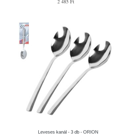
2 485 Ft
Leveses kanál - 3 db - ORION