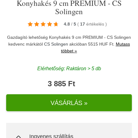
Konyhakés 9 cm PREMIUM - CS
Solingen
4.8
/
5
(
17
értékelés
)
Gazdagító lehetőség Konyhakés 9 cm PREMIUM - CS Solingen
kedvenc márkától
CS Solingen
akcióban 5515 HUF Ft.
Mutass
többet »
Elérhetőség: Raktáron > 5 db
3 885 Ft
VÁSÁRLÁS »
Ingyenes szállítás