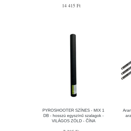
14 415 Ft
PYROSHOOTER SZÍNES - MIX 1
Aran
DB - hosszú egyszínű szalagok -
ar
VILÁGOS ZÖLD - ČÍNA