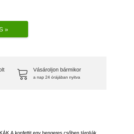
S »
lt
Vásároljon bármikor
a nap 24 órájában nyitva
ÁK A konfettit egy hengeres csőben tárolják.