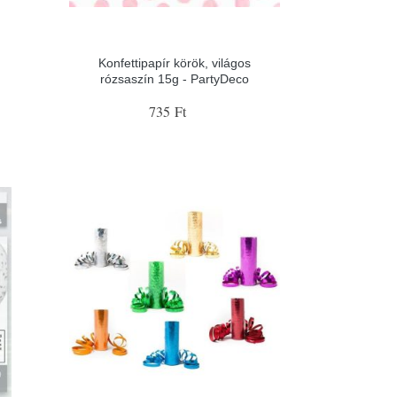
Konfettipapír körök, világos
rózsaszín 15g - PartyDeco
735 Ft