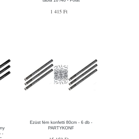
1 415 Ft
Ezüst fém konfetti 80cm - 6 db -
ány
PARTYKONF
 -