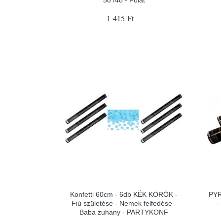
1 415 Ft
Konfetti 60cm - 6db KÉK KÖRÖK -
PYR
Fiú születése - Nemek felfedése -
-
Baba zuhany - PARTYKONF