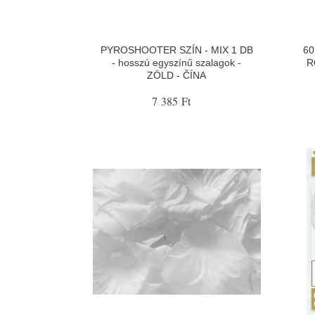
PYROSHOOTER SZÍN - MIX 1 DB
60
- hosszú egyszínű szalagok -
R
ZÖLD - ČÍNA
7 385 Ft