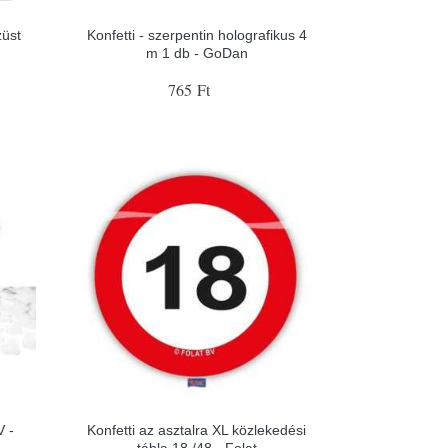
züst
Konfetti - szerpentin holografikus 4
m 1 db - GoDan
765 Ft
V -
Konfetti az asztalra XL közlekedési
tábla 18 /48 - Folat