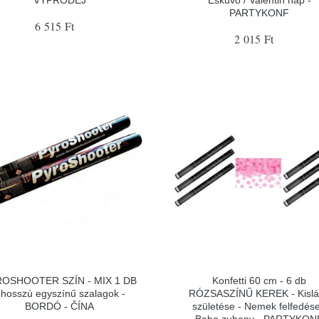
PARTYKONF
6 515 Ft
2 015 Ft
OSHOOTER SZÍN - MIX 1 DB
Konfetti 60 cm - 6 db
 hosszú egyszínű szalagok -
RÓZSASZÍNŰ KEREK - Kisl
BORDÓ - ČÍNA
születése - Nemek felfedése