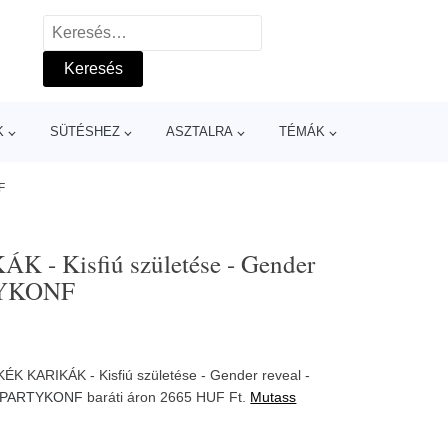
Keresés:
K
SÜTÉSHEZ
ASZTALRA
TÉMÁK
F
K - Kisfiú születése - Gender
RTYKONF
 KÉK KARIKÁK - Kisfiú születése - Gender reveal -
PARTYKONF
baráti áron 2665 HUF Ft.
Mutass