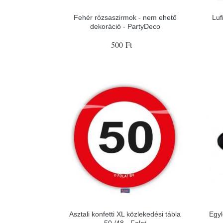
Fehér rózsaszirmok - nem ehető
Luf
dekoráció - PartyDeco
500 Ft
Asztali konfetti XL közlekedési tábla
Egyl
50 /48 - Folat