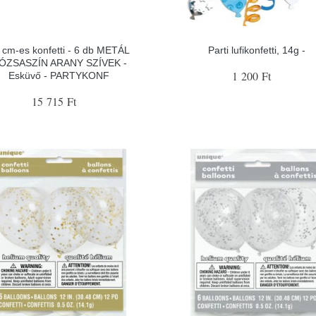
 cm-es konfetti - 6 db METÁL
Parti lufikonfetti, 14g -
ÓZSASZÍN ARANY SZÍVEK -
1 200 Ft
Esküvő - PARTYKONF
15 715 Ft