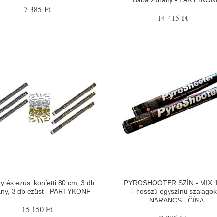
Baba zuhany - PARTYKON
7 385 Ft
14 415 Ft
y és ezüst konfetti 80 cm, 3 db
PYROSHOOTER SZÍN - MIX 
any, 3 db ezüst - PARTYKONF
- hosszú egyszínű szalagok
NARANCS - ČÍNA
15 150 Ft