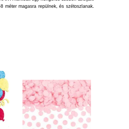
-8 méter magasra repülnek, és szétoszlanak.