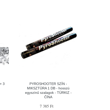
+ 3
PYROSHOOTER SZÍN -
-
MIKSZTÚRA 1 DB - hosszú
egyszínű szalagok - TÜRKIZ -
ČÍNA
7 385 Ft