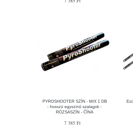
7 385 Ft
PYROSHOOTER SZÍN - MIX 1 DB
Ezü
- hosszú egyszínű szalagok -
RÓZSASZÍN - ČÍNA
7 385 Ft