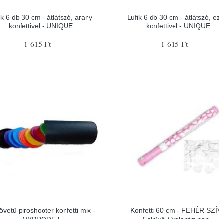
ik 6 db 30 cm - átlátszó, arany
Lufik 6 db 30 cm - átlátszó, e
konfettivel - UNIQUE
konfettivel - UNIQUE
1 615 Ft
1 615 Ft
övetű piroshooter konfetti mix -
Konfetti 60 cm - FEHÉR SZÍ
VYPRODEJ
Esküvő / Valentin nap -