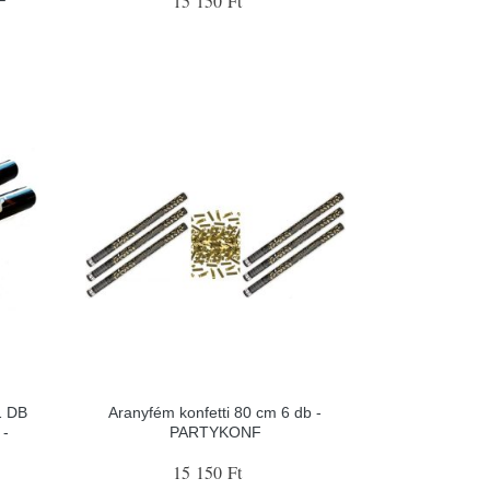
15 150 Ft
F
1 DB
Aranyfém konfetti 80 cm 6 db -
 -
PARTYKONF
15 150 Ft