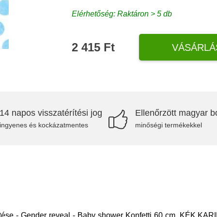
Elérhetőség: Raktáron > 5 db
2 415 Ft
VÁSÁRLÁ
14 napos visszatérítési jog
Ellenőrzött magyar bo
ingyenes és kockázatmentes
minőségi termékekkel
tése - Gender reveal - Baby shower Konfetti 60 cm, KÉK KARIK