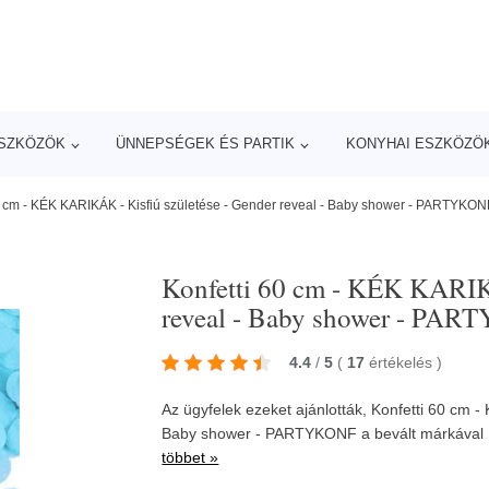
ESZKÖZÖK
ÜNNEPSÉGEK ÉS PARTIK
KONYHAI ESZKÖZÖ
0 cm - KÉK KARIKÁK - Kisfiú születése - Gender reveal - Baby shower - PARTYKON
Konfetti 60 cm - KÉK KARIKÁ
reveal - Baby shower - PA
4.4
/
5
(
17
értékelés
)
Az ügyfelek ezeket ajánlották, Konfetti 60 cm -
Baby shower - PARTYKONF a bevált márkával
többet »