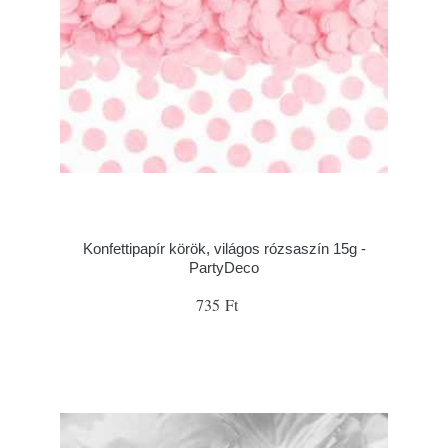
Konfettipapír körök, világos rózsaszín 15g -
PartyDeco
735 Ft