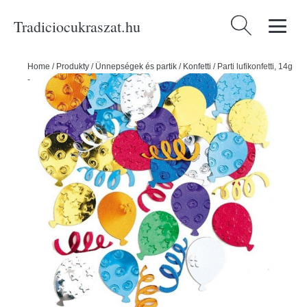
Tradiciocukraszat.hu
Keresés:
Home
/
Produkty
/
Ünnepségek és partik
/
Konfetti
/
Parti lufikonfetti, 14g
-