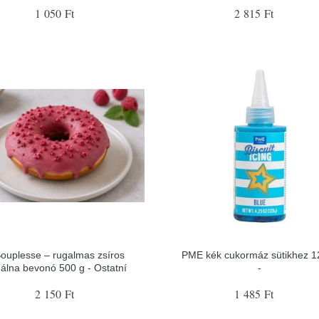
1 050 Ft
2 815 Ft
ouplesse – rugalmas zsíros
PME kék cukormáz sütikhez 1
álna bevonó 500 g - Ostatní
-
2 150 Ft
1 485 Ft