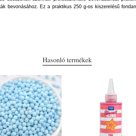
ák bevonásához. Ez a praktikus 250 g-os kiszerelésű fonda
Hasonló termékek