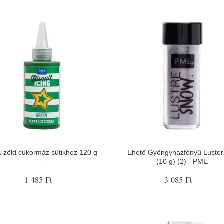
 zöld cukormáz sütikhez 120 g
Ehető Gyöngyházfényű Luster 
-
(10 g) (2) - PME
1 485 Ft
3 085 Ft