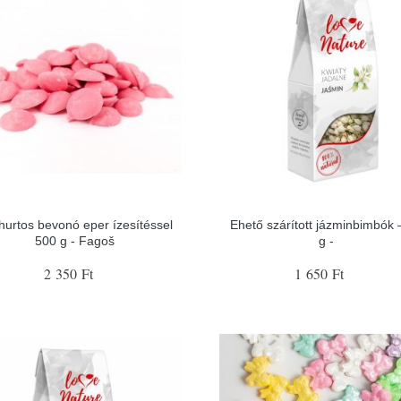
hurtos bevonó eper ízesítéssel
Ehető szárított jázminbimbók 
500 g - Fagoš
g -
2 350 Ft
1 650 Ft