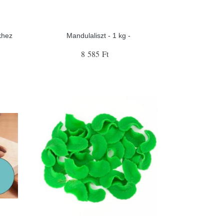
khez
Mandulaliszt - 1 kg -
8 585 Ft