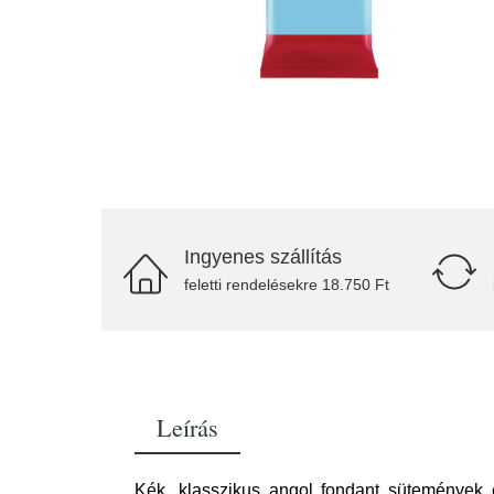
Ingyenes szállítás
feletti rendelésekre 18.750 Ft
Leírás
Kék, klasszikus angol fondant sütemények é