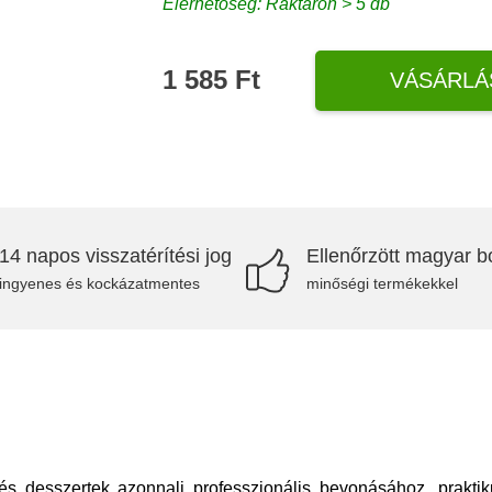
Elérhetőség: Raktáron > 5 db
1 585 Ft
VÁSÁRLÁ
14 napos visszatérítési jog
Ellenőrzött magyar bo
ingyenes és kockázatmentes
minőségi termékekkel
s desszertek azonnali professzionális bevonásához, praktiku