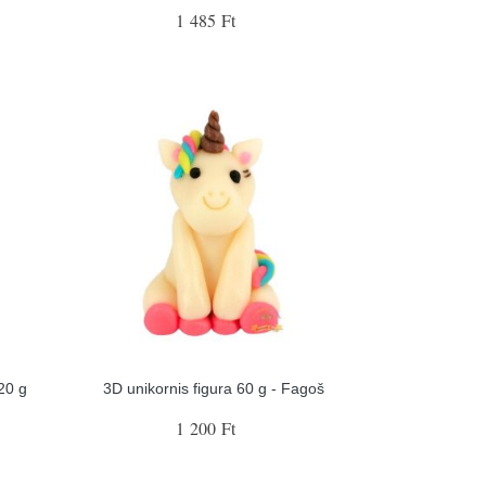
1 485 Ft
20 g
3D unikornis figura 60 g - Fagoš
1 200 Ft