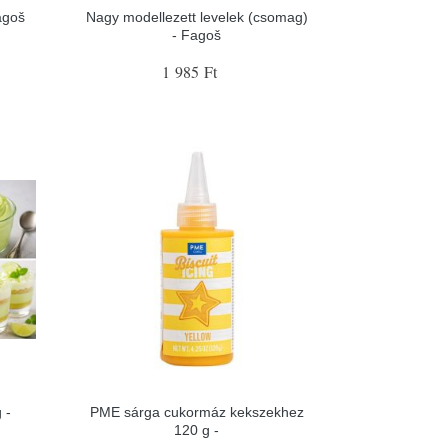
agoš
Nagy modellezett levelek (csomag)
- Fagoš
1 985 Ft
 -
PME sárga cukormáz kekszekhez
120 g -