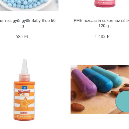
or-rizs gyöngyök Baby Blue 50
PME rózsaszín cukormáz süti
g -
120 g -
585 Ft
1 485 Ft