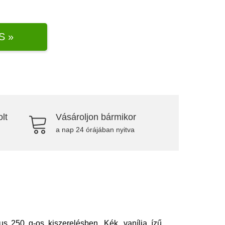
S »
lt
Vásároljon bármikor
a nap 24 órájában nyitva
s 250 g-os kiszerelésben. Kék, vanília ízű,