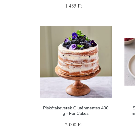
1 485 Ft
Piskótakeverék Gluténmentes 400
S
g - FunCakes
m
2 000 Ft