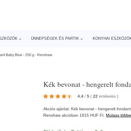
ESZKÖZÖK
ÜNNEPSÉGEK ÉS PARTIK
KONYHAI ESZKÖZÖ
dant Baby Blue - 250 g - Renshaw
Kék bevonat - hengerelt fond
4.4
/
5
(
22
értékelés
)
Akciós ajánlat: Kék bevonat - hengerelt fondan
Renshaw
akcióban 1815 HUF Ft.
Mutass többe