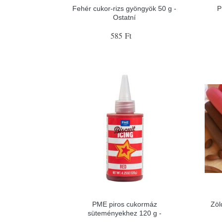
Fehér cukor-rizs gyöngyök 50 g -
P
Ostatní
585 Ft
PME piros cukormáz
Zöl
süteményekhez 120 g -