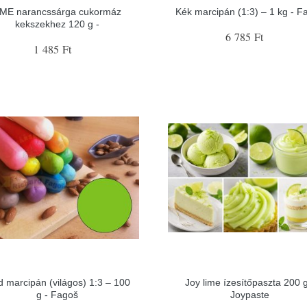
ME narancssárga cukormáz
Kék marcipán (1:3) – 1 kg - F
kekszekhez 120 g -
6 785 Ft
1 485 Ft
d marcipán (világos) 1:3 – 100
Joy lime ízesítőpaszta 200 g
g - Fagoš
Joypaste