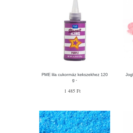
PME lila cukormáz kekszekhez 120
Jog
g -
1 485 Ft