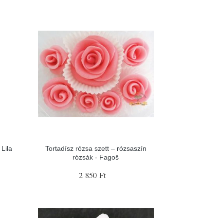
Lila
Tortadísz rózsa szett – rózsaszín
rózsák - Fagoš
2 850 Ft