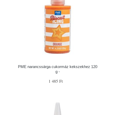
PME narancssárga cukormáz kekszekhez 120
g -
1 485 Ft