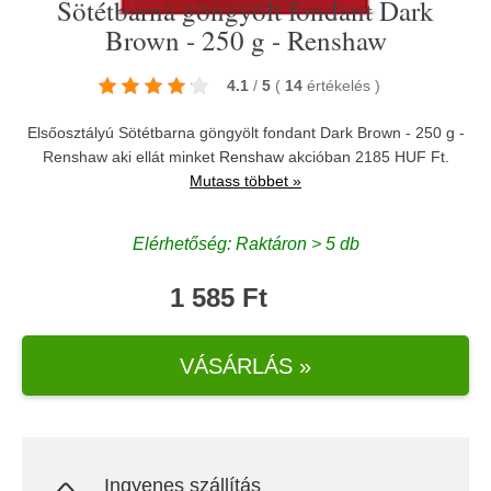
Sötétbarna göngyölt fondant Dark
Brown - 250 g - Renshaw
4.1
/
5
(
14
értékelés
)
Elsőosztályú Sötétbarna göngyölt fondant Dark Brown - 250 g -
Renshaw aki ellát minket
Renshaw
akcióban 2185 HUF Ft.
Mutass többet »
Elérhetőség: Raktáron > 5 db
1 585 Ft
VÁSÁRLÁS »
Ingyenes szállítás