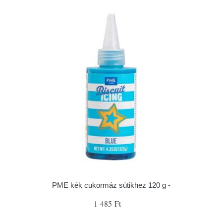
PME kék cukormáz sütikhez 120 g -
1 485 Ft