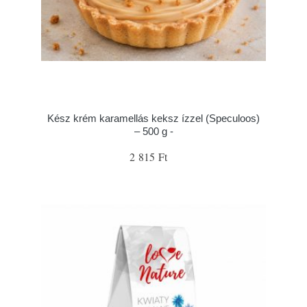
Kész krém karamellás keksz ízzel (Speculoos)
– 500 g -
2 815 Ft