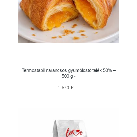
Termostabil narancsos gyümölcstöltelék 50% –
500 g -
1 650 Ft