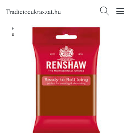
Tradiciocukraszat.hu
Keresés:
Home
/
Produkty
/
Alapanyagok
/
Sötétbarna göngyölt fondant Dark
Brown - 250 g - Renshaw