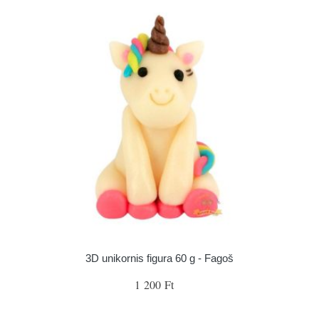
3D unikornis figura 60 g - Fagoš
1 200 Ft