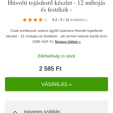
Húsvéti tojásfestő készlet - 12 műtojás
és festékek -
4.2
/
5
(
11
értékelés
)
Csak korlátozott számú ügyfél számára Húsvéti tojásfestő
készlet - 12 műtojás és festékek - aki termel nekünk baráti áron
2585 HUF Ft.
Mutass többet »
Elérhetőség: in stock
2 585 Ft
VÁSÁRLÁS »
Ingyenes szállítás