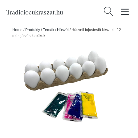
Tradiciocukraszat.hu
Keresés:
Home
/
Produkty
/
Témák
/
Húsvét
/
Húsvéti tojásfestő készlet - 12
műtojás és festékek -