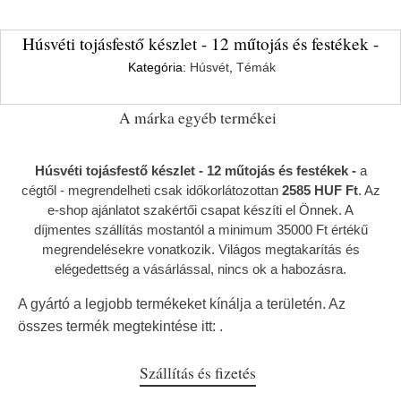
Húsvéti tojásfestő készlet - 12 műtojás és festékek -
Kategória:
Húsvét
,
Témák
A márka egyéb termékei
Húsvéti tojásfestő készlet - 12 műtojás és festékek -
a
cégtől
- megrendelheti csak időkorlátozottan
2585 HUF Ft
. Az
e-shop ajánlatot szakértői csapat készíti el Önnek. A
díjmentes szállítás mostantól a minimum 35000 Ft értékű
megrendelésekre vonatkozik. Világos megtakarítás és
elégedettség a vásárlással, nincs ok a habozásra.
A gyártó a legjobb termékeket kínálja a területén. Az
összes termék megtekintése itt:
.
Szállítás és fizetés