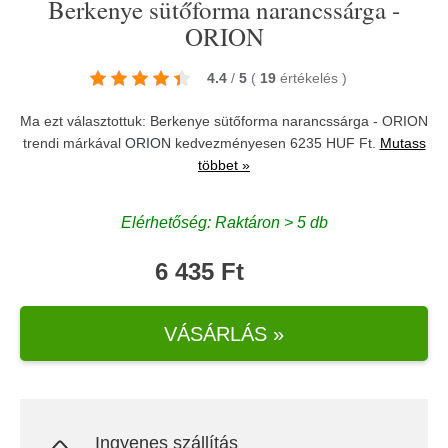
Berkenye sütőforma narancssárga -
ORION
4.4
/
5
(
19
értékelés
)
Ma ezt választottuk: Berkenye sütőforma narancssárga - ORION
trendi márkával
ORION
kedvezményesen 6235 HUF Ft.
Mutass
többet »
Elérhetőség: Raktáron > 5 db
6 435 Ft
VÁSÁRLÁS »
Ingyenes szállítás