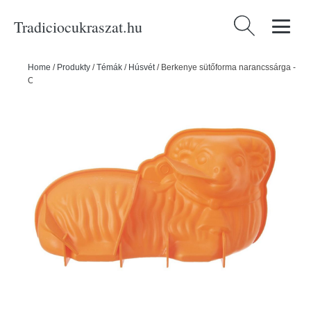
Tradiciocukraszat.hu
Keresés:
Home
/
Produkty
/
Témák
/
Húsvét
/
Berkenye sütőforma narancssárga -
ORION