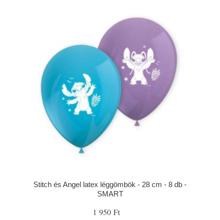
Stitch és Angel latex léggömbök - 28 cm - 8 db -
SMART
1 950 Ft