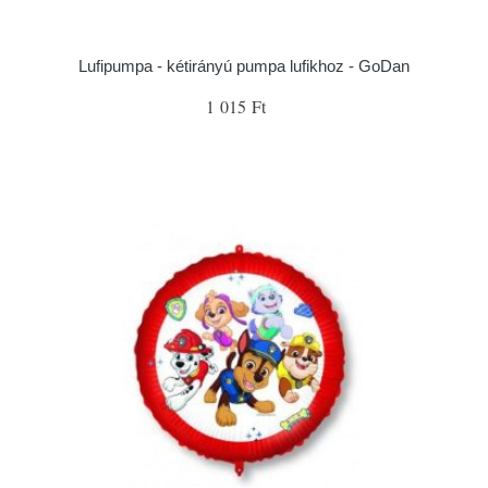
Lufipumpa - kétirányú pumpa lufikhoz - GoDan
1 015 Ft