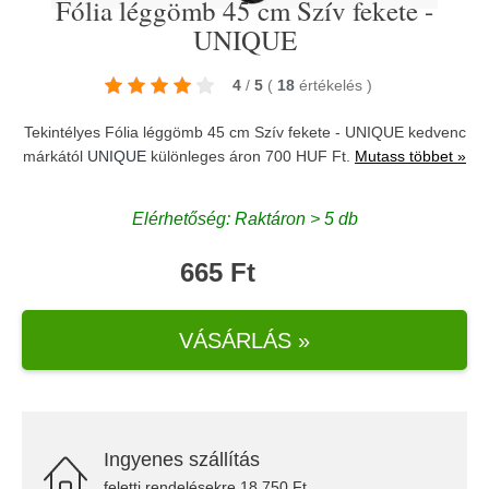
Fólia léggömb 45 cm Szív fekete -
UNIQUE
4
/
5
(
18
értékelés
)
Tekintélyes Fólia léggömb 45 cm Szív fekete - UNIQUE kedvenc
márkától
UNIQUE
különleges áron 700 HUF Ft.
Mutass többet »
Elérhetőség: Raktáron > 5 db
665 Ft
VÁSÁRLÁS »
Ingyenes szállítás
feletti rendelésekre 18.750 Ft