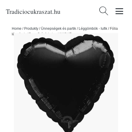
Tradiciocukraszat.hu
Keresés:
Home
/
Produkty
/
Ünnepségek és partik
/
Léggömbök - lufik
/
Fólia
léggömb 45 cm Szív fekete - UNIQUE