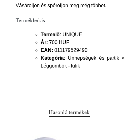
Vásároljon és spóroljon meg még többet.
Termékleírás
Termelő:
UNIQUE
Ár:
700 HUF
EAN:
011179529490
Kategória:
Ünnepségek és partik >
Léggömbök - lufik
Hasonló termékek