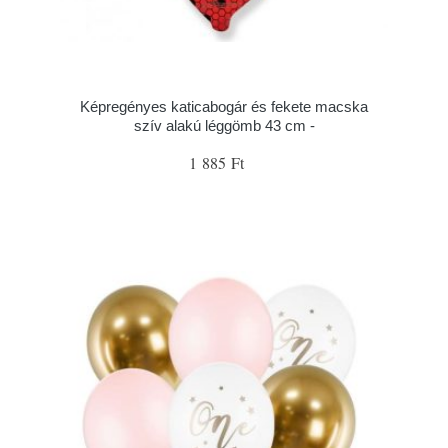
Képregényes katicabogár és fekete macska
szív alakú léggömb 43 cm -
1 885 Ft