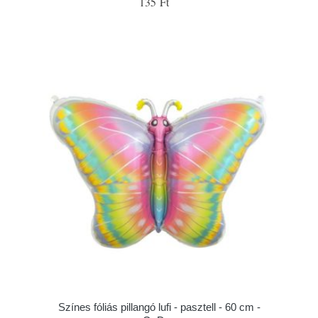
135 Ft
Színes fóliás pillangó lufi - pasztell - 60 cm -