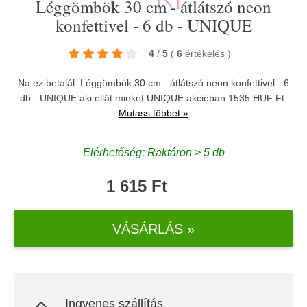
Léggömbök 30 cm - átlátszó neon
konfettivel - 6 db - UNIQUE
4
/
5
(
6
értékelés
)
Na ez betalál: Léggömbök 30 cm - átlátszó neon konfettivel - 6
db - UNIQUE aki ellát minket
UNIQUE
akcióban 1535 HUF Ft.
Mutass többet »
Elérhetőség: Raktáron > 5 db
1 615 Ft
VÁSÁRLÁS »
Ingyenes szállítás