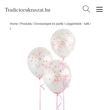
Tradiciocukraszat.hu
Keresés:
Home
/
Produkty
/
Ünnepségek és partik
/
Léggömbök - lufik
/
Léggömbök 30 cm - átlátszó neon konfettivel - 6 db - UNIQUE