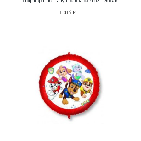
Lufipumpa - kétirányú pumpa lufikhoz - GoDan
1 015 Ft