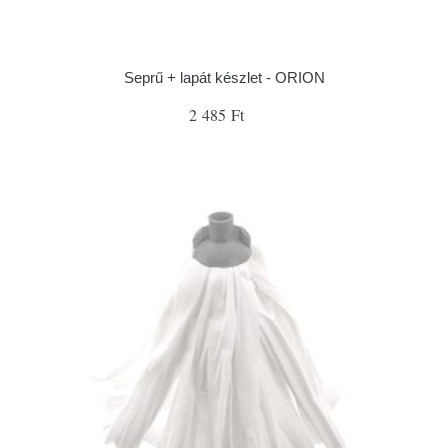
Seprű + lapát készlet - ORION
2 485 Ft