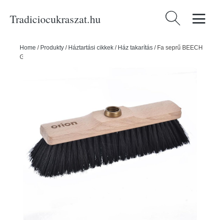
Tradiciocukraszat.hu
Keresés:
Home
/
Produkty
/
Háztartási cikkek
/
Ház takarítás
/
Fa seprű BEECH
GERMAN 31 cm széles - ORION