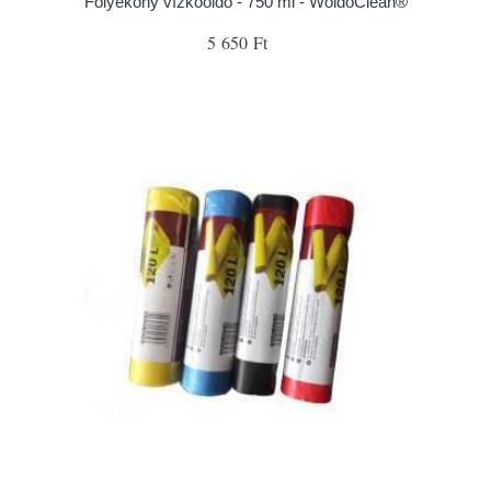
Folyékony vízkőoldó - 750 ml - WoldoClean®
5 650 Ft