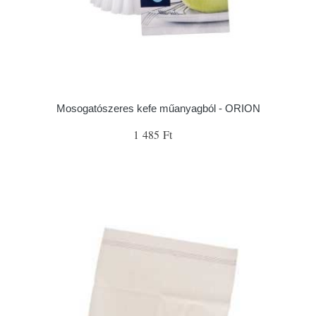
Mosogatószeres kefe műanyagból - ORION
1 485 Ft