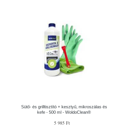
Sütő- és grilltisztító + kesztyű, mikroszálas és
kefe - 500 ml - WoldoClean®
5 985 Ft