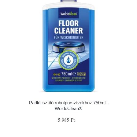
Padlótisztító robotporszívókhoz 750ml -
WoldoClean®
5 985 Ft