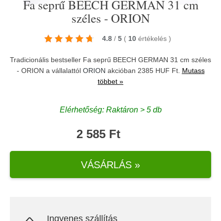
Fa seprű BEECH GERMAN 31 cm
széles - ORION
4.8
/
5
(
10
értékelés
)
Tradicionális bestseller Fa seprű BEECH GERMAN 31 cm széles
- ORION a vállalattól
ORION
akcióban 2385 HUF Ft.
Mutass
többet »
Elérhetőség: Raktáron > 5 db
2 585 Ft
VÁSÁRLÁS »
Ingyenes szállítás