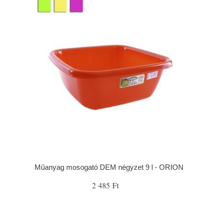
Műanyag mosogató DEM négyzet 9 l - ORION
2 485 Ft