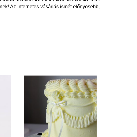
k! Az internetes vásárlás ismét előnyösebb,