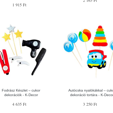
2 165 Ft
1 915 Ft
Fodrász Készlet – cukor
Autócska nyalókákkal – cuk
dekorációk - K-Decor
dekoráció tortára - K-Deco
4 635 Ft
3 250 Ft