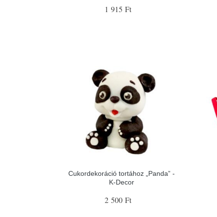
1 915 Ft
Cukordekoráció tortához „Panda” -
K-Decor
2 500 Ft