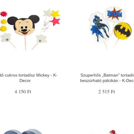
tő cukros tortadísz Mickey - K-
Szuperhős „Batman” tortadí
Decor
beszúrható pálcikán - K-Dec
4 150 Ft
2 515 Ft