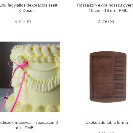
ubu fagylaltos dekorációs szett
Rózsaszín extra hosszú gyer
- K-Decor
18 cm - 16 db - PME
3 315 Ft
2 250 Ft
adíszek masnival – rózsaszín 8
Csokoládé tábla forma -
db - PME