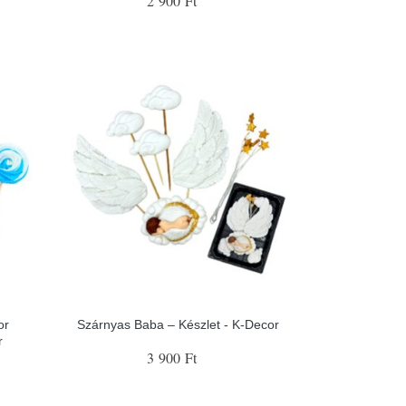
2 900 Ft
or
Szárnyas Baba – Készlet - K-Decor
r
3 900 Ft