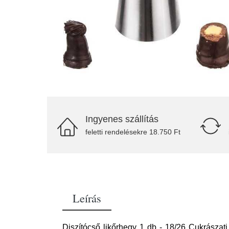
Ingyenes szállítás
feletti rendelésekre 18.750 Ft
Leírás
Diszítócső likőrhegy 1 db - 18/26 Cukrászat