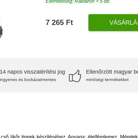
Elérhetőség: Raktáron > 5 db
7 265 Ft
VÁSÁRLÁ
14 napos visszatérítési jog
Ellenőrzött magyar bo
ingyenes és kockázatmentes
minőségi termékekkel
i cső likőr tippek készítéséhez. Anyaga: ételfémlemez. Méret