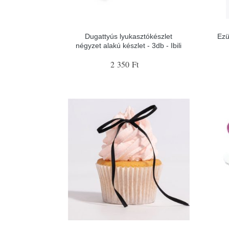
Dugattyús lyukasztókészlet
Ezü
négyzet alakú készlet - 3db - Ibili
2 350 Ft