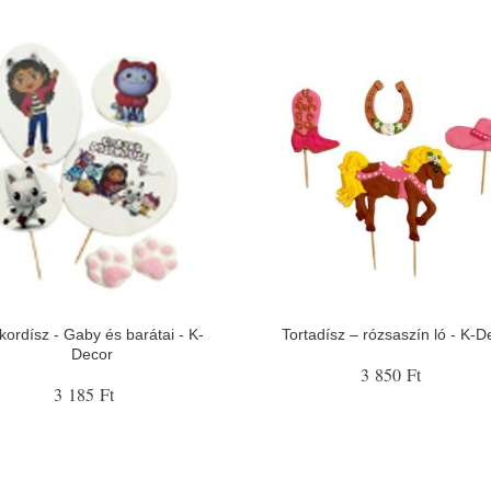
kordísz - Gaby és barátai - K-
Tortadísz – rózsaszín ló - K-D
Decor
3 850 Ft
3 185 Ft