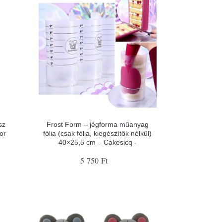
sz
Frost Form – jégforma műanyag
or
fólia (csak fólia, kiegészítők nélkül)
40×25,5 cm – Cakesicq -
5 750 Ft