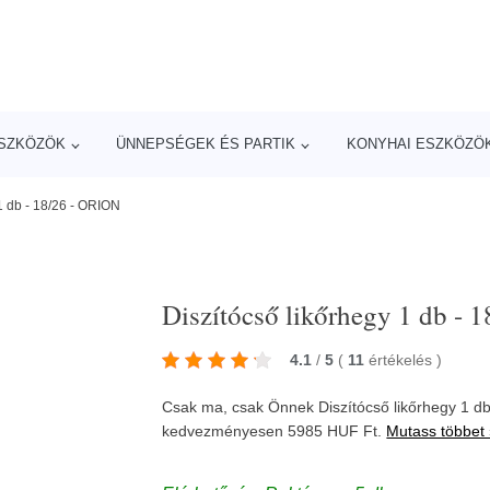
ESZKÖZÖK
ÜNNEPSÉGEK ÉS PARTIK
KONYHAI ESZKÖZÖ
1 db - 18/26 - ORION
Diszítócső likőrhegy 1 db -
4.1
/
5
(
11
értékelés
)
Csak ma, csak Önnek Diszítócső likőrhegy 1 
kedvezményesen 5985 HUF Ft.
Mutass többet