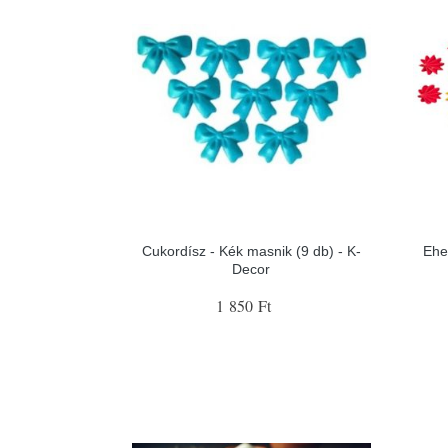
Cukordísz - Kék masnik (9 db) - K-
Ehe
Decor
1 850 Ft