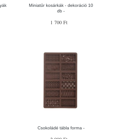
tyák
Miniatűr kosárkák - dekoráció 10
db -
1 700 Ft
Csokoládé tábla forma -