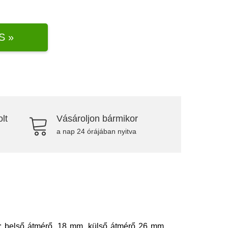
S »
lt
Vásároljon bármikor
a nap 24 órájában nyitva
ek: belső átmérő. 18 mm, külső átmérő 26 mm,