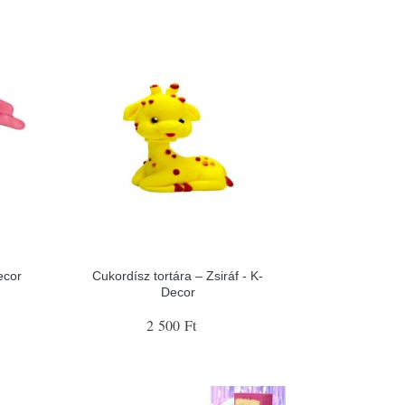
ecor
Cukordísz tortára – Zsiráf - K-
Decor
2 500 Ft