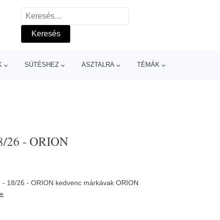
Keresés:
K
SÜTÉSHEZ
ASZTALRA
TÉMÁK
 18/26 - ORION
db - 18/26 - ORION kedvenc márkávak
ORION
 »